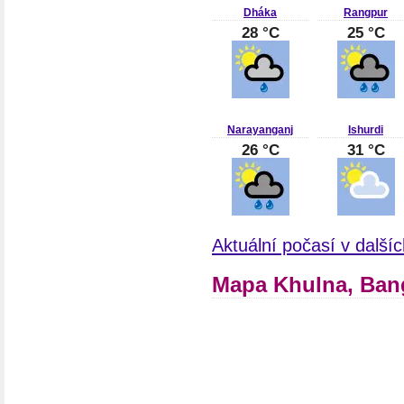
Dháka
Rangpur
28 °C
25 °C
Narayanganj
Ishurdi
26 °C
31 °C
Aktuální počasí v další
Mapa Khulna, Ban