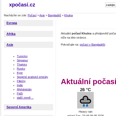
xpočasí.cz
Nacházíte se zde:
Počasí
>
Asie
>
Bangladéš
>
Khulna
Evropa
Aktuální
počasí Khulna
a předpověď počasí
Afrika
níže na této stránce.
Pokračujte na:
počasí v Bangladéši
Asie
Turecko
Singapur
Thajsko
Rusko
Kypr
Spojené arabské emiráty
Aktuální počas
Filipíny
Indie
26 °C
Afghánistán
Fidži
další země ...
Severní Amerika
Heavy rain
místní čas: 23:48 09.08.2026