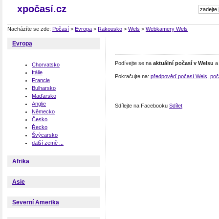
xpočasí.cz
Nacházíte se zde:
Počasí
>
Evropa
>
Rakousko
>
Wels
>
Webkamery Wels
Evropa
Podívejte se na
aktuální počasí v Welsu
a 
Chorvatsko
Itálie
Pokračujte na:
předpověď počasí Wels
,
poč
Francie
Bulharsko
Maďarsko
Anglie
Sdílejte na Facebooku
Sdílet
Německo
Česko
Řecko
Švýcarsko
další země ...
Afrika
Asie
Severní Amerika