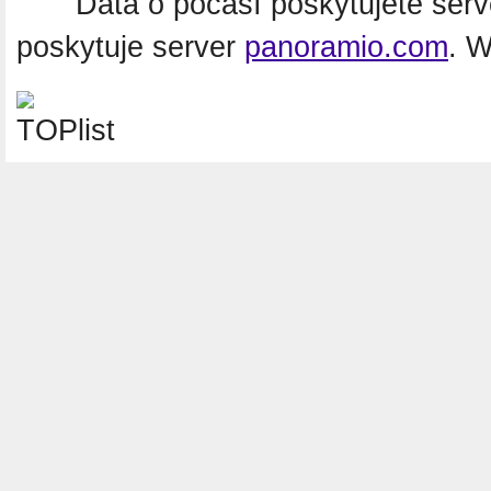
Data o počasí poskytujete ser
poskytuje server
panoramio.com
. 