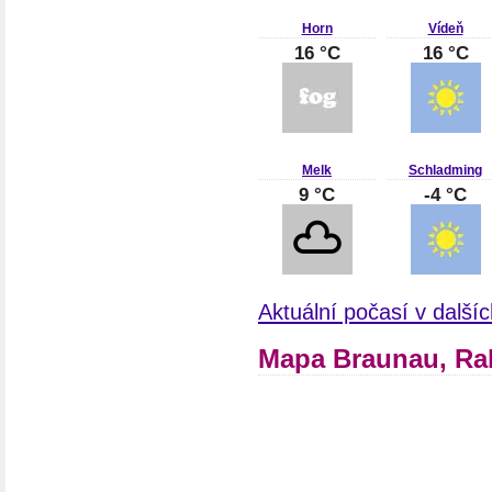
Horn
Vídeň
16 °C
16 °C
Melk
Schladming
9 °C
-4 °C
Aktuální počasí v dalš
Mapa Braunau, R