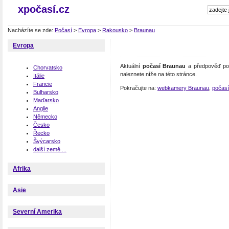
xpočasí.cz
Nacházíte se zde:
Počasí
>
Evropa
>
Rakousko
>
Braunau
Evropa
Aktuální
počasí Braunau
a předpověď poč
Chorvatsko
naleznete níže na této stránce.
Itálie
Francie
Pokračujte na:
webkamery Braunau
,
počas
Bulharsko
Maďarsko
Anglie
Německo
Česko
Řecko
Švýcarsko
další země ...
Afrika
Asie
Severní Amerika