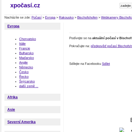
xpočasí.cz
Nacházíte se zde:
Počasí
>
Evropa
>
Rakousko
>
Bischofshofen
>
Webkamery Bischofs
Evropa
Podívejte se na
aktuální počasí v Bischo
Chorvatsko
Itálie
Pokračujte na:
předpověď počasí Bischofsh
Francie
Bulharsko
Maďarsko
Anglie
Sdílejte na Facebooku
Sdílet
Německo
Česko
Řecko
Švýcarsko
další země ...
Afrika
Asie
Severní Amerika