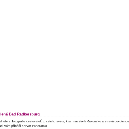
lená Bad Radkersburg
dněte si fotografie cestovatelů z celého světa, kteří navštívili Rakousko a strávili dovole
afií Vám přínáší server Panoramio.