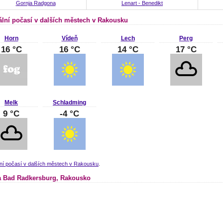
Gornja Radgona
Lenart - Benedikt
ální počasí v dalších městech v Rakousku
Horn
Vídeň
Lech
Perg
16 °C
16 °C
14 °C
17 °C
Melk
Schladming
9 °C
-4 °C
lní počasí v dalších městech v Rakousku
.
 Bad Radkersburg, Rakousko