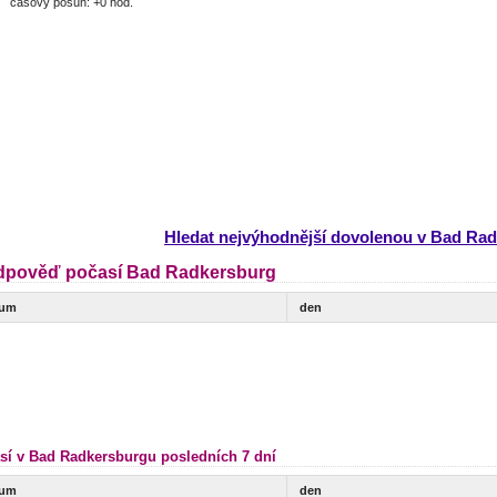
časový posun: +0 hod.
Hledat nejvýhodnější dovolenou v Bad Ra
dpověď počasí Bad Radkersburg
tum
den
sí v Bad Radkersburgu posledních 7 dní
tum
den