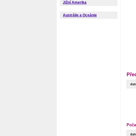
Jižní Amerika
Austrálie a Oceánie
Pře
da
Poča
da