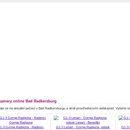
amery online Bad Radkersburg
jte se na aktuální počasí v Bad Radkersburgu a okolí prostřednictvím webkamer. Vyberte 
1-3 Gornja Radgona - Radenci,
G1-3 Lenart - Gornja Radgona, odsek
G1-3 