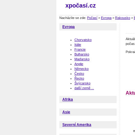
xpočasí.cz
Nacházíte se zde:
Počasí
>
Evropa
>
Rakousko
>
Evropa
Aktuá
Chorvatsko
počasí
Itálie
Francie
Pokra
Bulharsko
Maďarsko
Anglie
Německo
Česko
Řecko
Švýcarsko
další země ...
Akt
Afrika
Asie
Severní Amerika
m