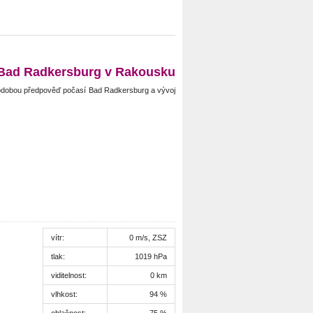
Bad Radkersburg v Rakousku
odobou předpověď počasí Bad Radkersburg a vývoj
vítr:
0 m/s, ZSZ
tlak:
1019 hPa
viditelnost:
0 km
vlhkost:
94 %
oblačnost:
75 %