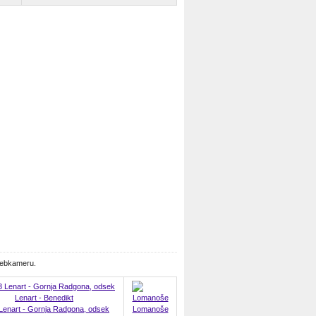
webkameru.
Lenart - Gornja Radgona, odsek
Lomanoše