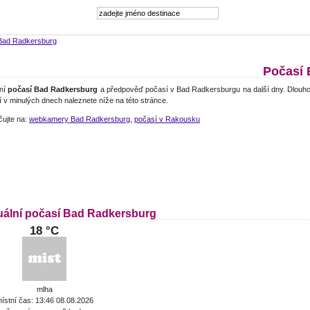
Bad Radkersburg
Počasí 
lní
počasí Bad Radkersburg
a předpověď počasí v Bad Radkersburgu na další dny. Dlouh
 v minulých dnech naleznete níže na této stránce.
čujte na:
webkamery Bad Radkersburg
,
počasí v Rakousku
uální počasí Bad Radkersburg
18 °C
mlha
ístní čas: 13:46 08.08.2026