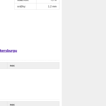
srážky:
1.2 mm
dkersburgu
noc
noc