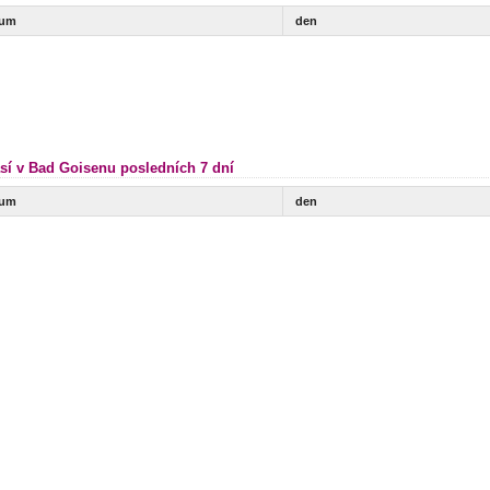
tum
den
sí v Bad Goisenu posledních 7 dní
tum
den