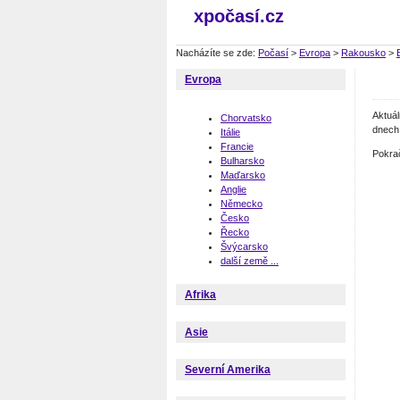
xpočasí.cz
Nacházíte se zde:
Počasí
>
Evropa
>
Rakousko
>
Evropa
Aktuá
Chorvatsko
dnech 
Itálie
Francie
Pokra
Bulharsko
Maďarsko
Anglie
Německo
Česko
Řecko
Švýcarsko
další země ...
Afrika
Asie
Severní Amerika