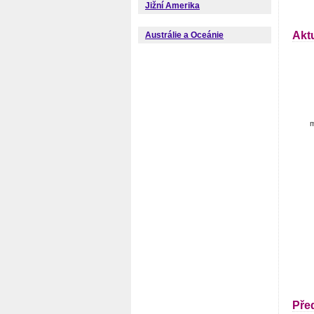
Jižní Amerika
Akt
Austrálie a Oceánie
m
Pře