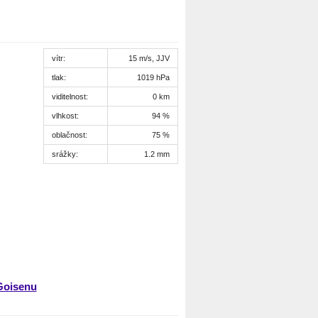
vítr:
15 m/s, JJV
tlak:
1019 hPa
viditelnost:
0 km
vlhkost:
94 %
oblačnost:
75 %
srážky:
1.2 mm
Goisenu