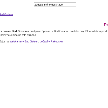
Bad Goisen
P
lní
počasí Bad Goisen
a předpověď počasí v Bad Goisenu na další dny. Dlouhodobou předp
naleznete níže na této stránce.
čujte na:
webkamery Bad Goisen
,
počasí v Rakousku