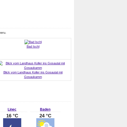
meru.
Bad Ischl
Blick vom Landhaus Koller ins Gosautal mit
Gosaukamm
Linec
Baden
16 °C
24 °C