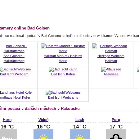
amery online Bad Goisen
jte se na aktuální počasí v Bad Goisenu a okolí prostřednictvím webkamer. Vyberte webka
Bad Goisern -
Hallstatt Market / Hallstatt
Heritage.Webcam
Hallstättersee
Markt
Hallstatt
Bad Ischl Webcam
Bad Ischl Katrin
Altaussee
andhaus Hotel Koller
Bad Ischl Webcams
ální počasí v dalších městech v Rakousku
Horn
Vídeň
Lech
Perg
16 °C
16 °C
14 °C
17 °C