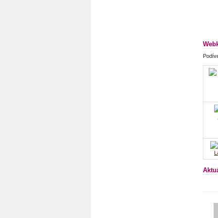
Webk
Podíve
L
Aktu