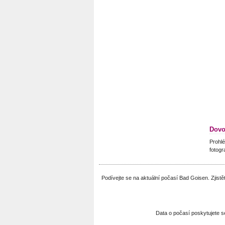
Dovo
Prohlé
fotogr
Podívejte se na aktuální počasí Bad Goisen. Zjis
Data o počasí poskytujete 