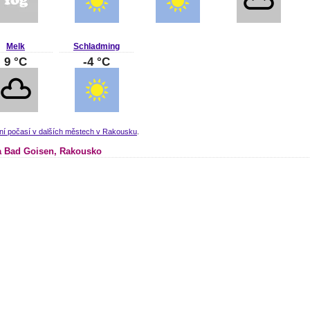
Melk
Schladming
9 °C
-4 °C
lní počasí v dalších městech v Rakousku
.
 Bad Goisen, Rakousko