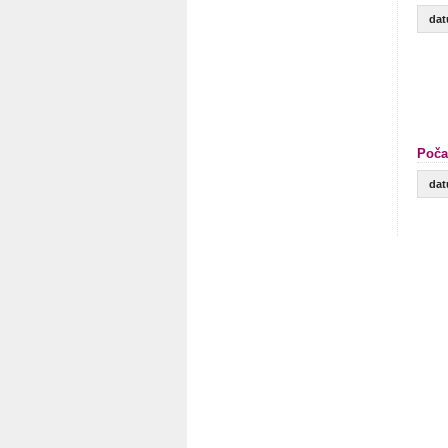
da
Poča
da