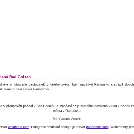
lená Bad Goisen
dněte si fotografie cestovatelů z celého světa, kteří navštívili Rakousko a strávili do
afií Vám přínáší server Panoramio.
těte si předpověď počasí v Bad Goisenu. S xpočasí.cz je slunečná dovolená v Bad Goisenu za
města v Rakousku.
Bad Goisen, Austria
server
weatherio.com
. Fotografie destinací poskytuje server
panoramio.com
. Webkamery pos