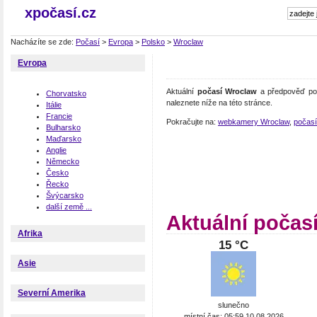
xpočasí.cz
Nacházíte se zde:
Počasí
>
Evropa
>
Polsko
>
Wroclaw
Evropa
Aktuální
počasí Wroclaw
a předpověď poč
Chorvatsko
naleznete níže na této stránce.
Itálie
Francie
Pokračujte na:
webkamery Wroclaw
,
počasí
Bulharsko
Maďarsko
Anglie
Německo
Česko
Řecko
Švýcarsko
další země ...
Aktuální počas
Afrika
15 °C
Asie
Severní Amerika
slunečno
místní čas: 05:59 10.08.2026