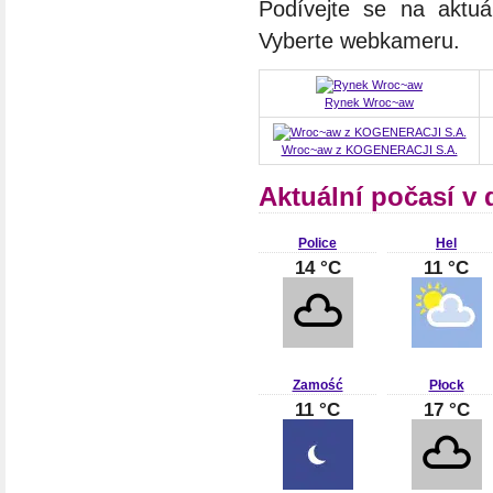
Podívejte se na aktuá
Vyberte webkameru.
Rynek Wroc~aw
Wroc~aw z KOGENERACJI S.A.
Aktuální počasí v 
Police
Hel
14 °C
11 °C
Zamość
Płock
11 °C
17 °C