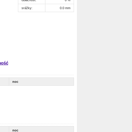
srážky:
0.0 mm
mość
noc
noc