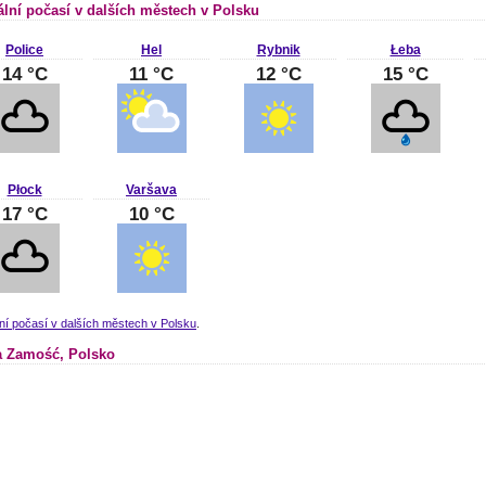
ální počasí v dalších městech v Polsku
Police
Hel
Rybnik
Łeba
14 °C
11 °C
12 °C
15 °C
Płock
Varšava
17 °C
10 °C
ní počasí v dalších městech v Polsku
.
 Zamość, Polsko