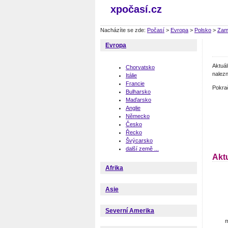
xpočasí.cz
Nacházíte se zde:
Počasí
>
Evropa
>
Polsko
>
Zam
Evropa
Aktuá
Chorvatsko
nalezn
Itálie
Francie
Pokra
Bulharsko
Maďarsko
Anglie
Německo
Česko
Řecko
Švýcarsko
další země ...
Akt
Afrika
Asie
Severní Amerika
m