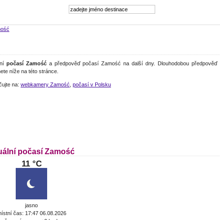
ość
lní
počasí Zamość
a předpověď počasí Zamość na další dny. Dlouhodobou předpověď 
ete níže na této stránce.
čujte na:
webkamery Zamość
,
počasí v Polsku
uální počasí Zamość
11 °C
jasno
ístní čas: 17:47 06.08.2026