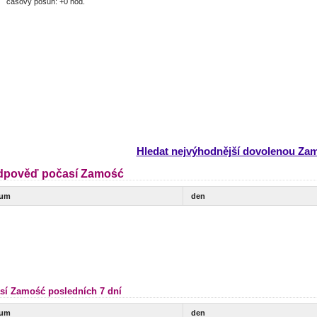
časový posun: +0 hod.
Hledat nejvýhodnější dovolenou Za
dpověď počasí Zamość
tum
den
sí Zamość posledních 7 dní
tum
den