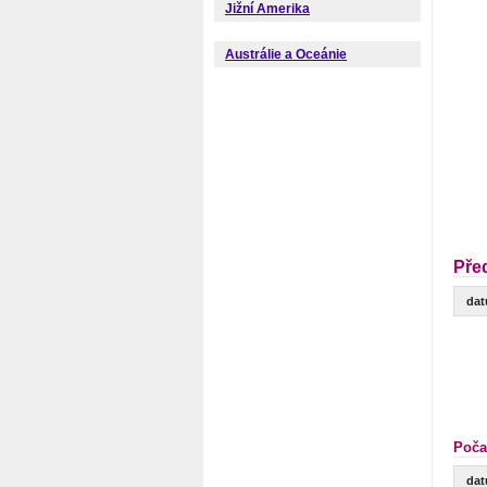
Jižní Amerika
Austrálie a Oceánie
Pře
da
Poča
da