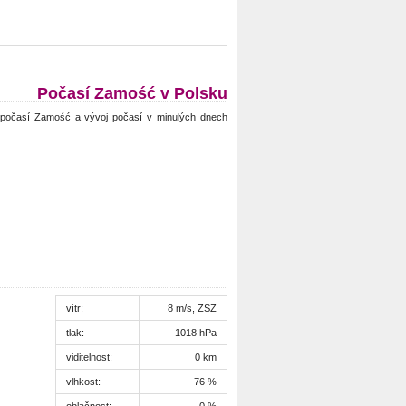
Počasí Zamość v Polsku
počasí Zamość a vývoj počasí v minulých dnech
vítr:
8 m/s, ZSZ
tlak:
1018 hPa
viditelnost:
0 km
vlhkost:
76 %
oblačnost:
0 %