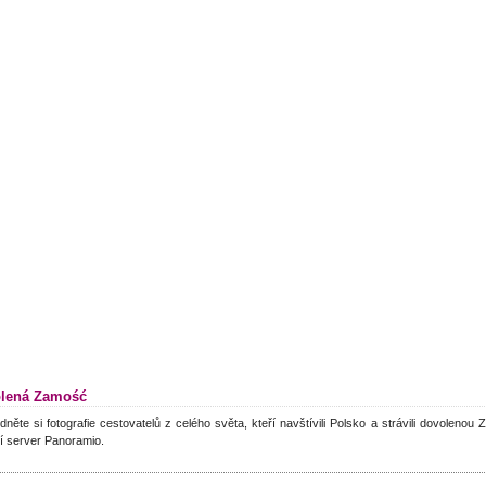
lená Zamość
dněte si fotografie cestovatelů z celého světa, kteří navštívili Polsko a strávili dovoleno
í server Panoramio.