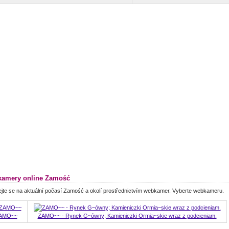
amery online Zamość
jte se na aktuální počasí Zamość a okolí prostřednictvím webkamer. Vyberte webkameru.
AMO~~
ZAMO~~ - Rynek G~ówny; Kamieniczki Ormia~skie wraz z podcieniam.