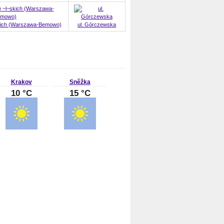
kich (Warszawa-Bemowo)
ul. Górczewska
Krakov
Sněžka
10 °C
15 °C