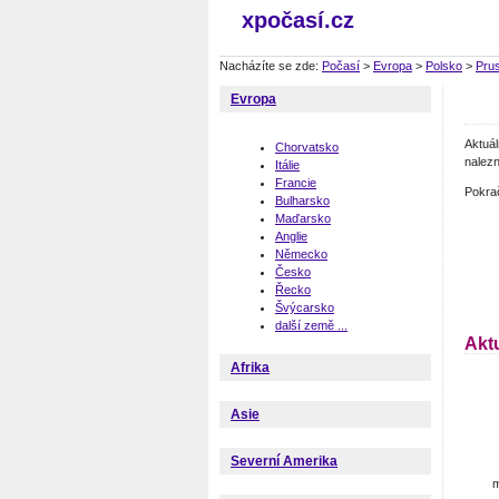
xpočasí.cz
Nacházíte se zde:
Počasí
>
Evropa
>
Polsko
>
Pru
Evropa
Aktuá
Chorvatsko
nalezn
Itálie
Francie
Pokra
Bulharsko
Maďarsko
Anglie
Německo
Česko
Řecko
Švýcarsko
další země ...
Akt
Afrika
Asie
Severní Amerika
m