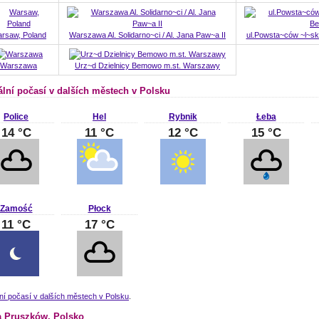
rsaw, Poland
Warszawa Al. Solidarno~ci / Al. Jana Paw~a II
ul.Powsta~ców ~l~s
Warszawa
Urz~d Dzielnicy Bemowo m.st. Warszawy
ální počasí v dalších městech v Polsku
Police
Hel
Rybnik
Łeba
14 °C
11 °C
12 °C
15 °C
Zamość
Płock
11 °C
17 °C
ní počasí v dalších městech v Polsku
.
 Pruszków, Polsko