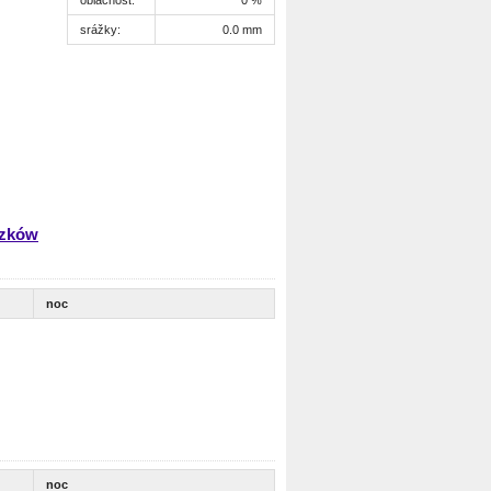
srážky:
0.0 mm
szków
noc
noc