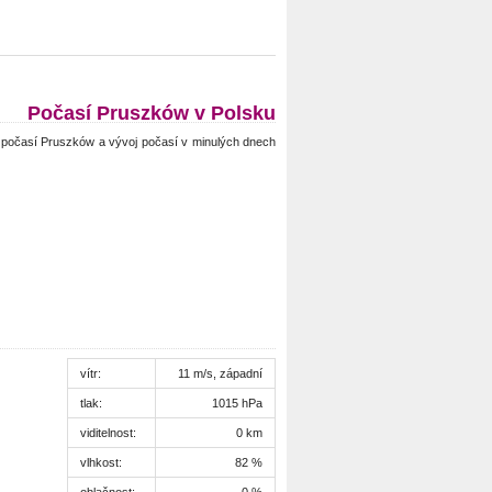
Počasí Pruszków v Polsku
počasí Pruszków a vývoj počasí v minulých dnech
vítr:
11 m/s, západní
tlak:
1015 hPa
viditelnost:
0 km
vlhkost:
82 %
oblačnost:
0 %