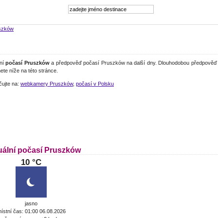
szków
lní
počasí Pruszków
a předpověď počasí Pruszków na další dny. Dlouhodobou předpověď 
ete níže na této stránce.
čujte na:
webkamery Pruszków
,
počasí v Polsku
uální počasí Pruszków
10 °C
jasno
ístní čas: 01:00 06.08.2026