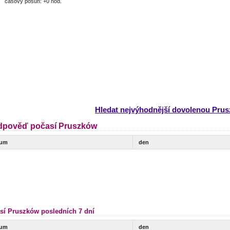
časový posun: +0 hod.
Hledat nejvýhodnější dovolenou Pru
dpověď počasí Pruszków
tum
den
sí Pruszków posledních 7 dní
tum
den