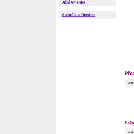
Jižní Amerika
Austrálie a Oceánie
Pře
da
Poča
da