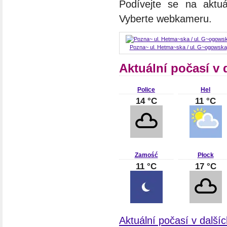
Podívejte se na aktuá
Vyberte webkameru.
Pozna~ ul. Hetma~ska / ul. G~ogowska
Aktuální počasí v 
Police
Hel
14 °C
11 °C
Zamość
Płock
11 °C
17 °C
Aktuální počasí v další