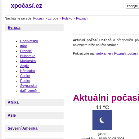
xpočasí.cz
Nacházíte se zde:
Počasí
>
Evropa
>
Polsko
>
Poznaň
Evropa
Aktuální
počasí Poznaň
a předpověď poč
Chorvatsko
naleznete níže na této stránce.
Itálie
Francie
Pokračujte na:
webkamery Poznaň
,
počasí 
Bulharsko
Maďarsko
Anglie
Německo
Česko
Řecko
Švýcarsko
další země ...
Aktuální počas
Afrika
11 °C
Asie
Severní Amerika
jasno
místní čas: 10:09 09.08.2026