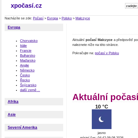
xpočasí.cz
Nacházíte se zde:
Počasí
>
Evropa
>
Polsko
>
Malczyce
Evropa
Aktuální
počasí Malczyce
a předpověď poč
Chorvatsko
naleznete níže na této stránce.
Itálie
Francie
Pokračujte na:
počasí v Polsku
Bulharsko
Maďarsko
Anglie
Německo
Česko
Řecko
Švýcarsko
další země ...
Aktuální počas
Afrika
10 °C
Asie
Severní Amerika
jasno
místní čas: 04:42 09.08.2026