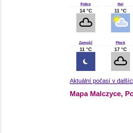
Police
Hel
14 °C
11 °C
Zamość
Płock
11 °C
17 °C
Aktuální počasí v další
Mapa Malczyce, P