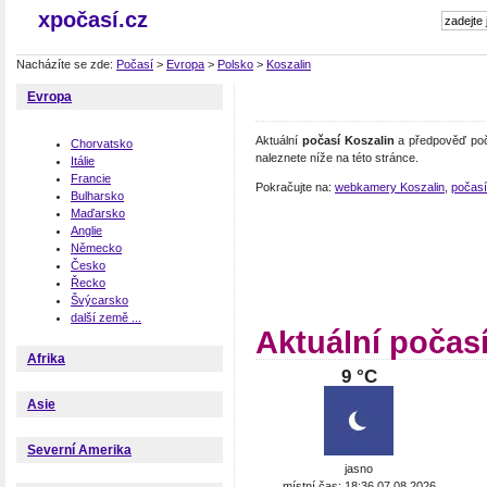
xpočasí.cz
Nacházíte se zde:
Počasí
>
Evropa
>
Polsko
>
Koszalin
Evropa
Aktuální
počasí Koszalin
a předpověď poča
Chorvatsko
naleznete níže na této stránce.
Itálie
Francie
Pokračujte na:
webkamery Koszalin
,
počasí
Bulharsko
Maďarsko
Anglie
Německo
Česko
Řecko
Švýcarsko
další země ...
Aktuální počas
Afrika
9 °C
Asie
Severní Amerika
jasno
místní čas: 18:36 07.08.2026