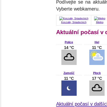
Podívejte se na aktuál
Vyberte webkameru.
Koszalin, Sniadeckich
Mielno
Aktuální počasí v 
Police
Hel
14 °C
11 °C
Zamość
Płock
11 °C
17 °C
Aktuální počasí v další