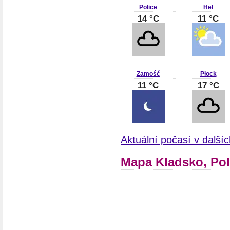
Police
Hel
14 °C
11 °C
Zamość
Płock
11 °C
17 °C
Aktuální počasí v další
Mapa Kladsko, Po