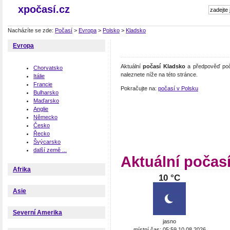
xpočasí.cz
Nacházíte se zde:
Počasí
>
Evropa
>
Polsko
>
Kladsko
Evropa
Aktuální
počasí Kladsko
a předpověď poča
Chorvatsko
naleznete níže na této stránce.
Itálie
Francie
Pokračujte na:
počasí v Polsku
Bulharsko
Maďarsko
Anglie
Německo
Česko
Řecko
Švýcarsko
další země ...
Aktuální počas
Afrika
10 °C
Asie
Severní Amerika
jasno
místní čas: 05:59 10.08.2026