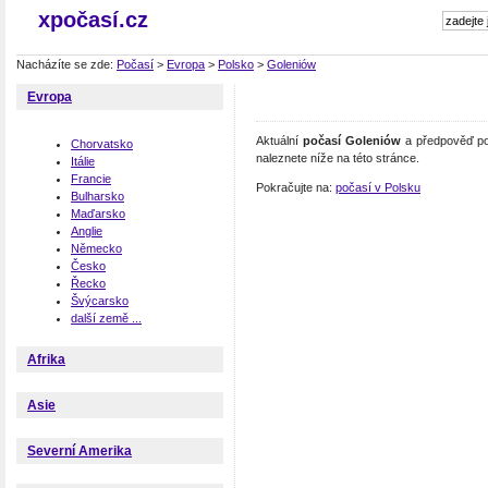
xpočasí.cz
Nacházíte se zde:
Počasí
>
Evropa
>
Polsko
>
Goleniów
Evropa
Aktuální
počasí Goleniów
a předpověď po
Chorvatsko
naleznete níže na této stránce.
Itálie
Francie
Pokračujte na:
počasí v Polsku
Bulharsko
Maďarsko
Anglie
Německo
Česko
Řecko
Švýcarsko
další země ...
Afrika
Asie
Severní Amerika