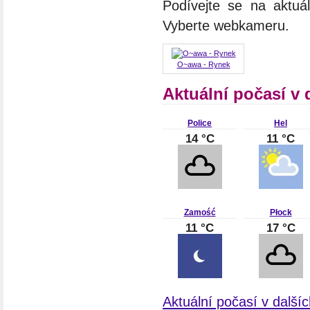
Podívejte se na aktuá
Vyberte webkameru.
O~awa - Rynek
Aktuální počasí v 
Police
Hel
14 °C
11 °C
Zamość
Płock
11 °C
17 °C
Aktuální počasí v další