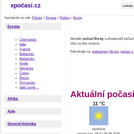
xpočasí.cz
Nacházíte se zde:
Počasí
>
Evropa
>
Polsko
>
Brzeg
Evropa
Aktuální
počasí Brzeg
a předpověď počasí 
Chorvatsko
níže na této stránce.
Itálie
Francie
Pokračujte na:
webkamery Brzeg
,
počasí v
Bulharsko
Maďarsko
Anglie
Německo
Česko
Řecko
Švýcarsko
další země ...
Aktuální počas
Afrika
11 °C
Asie
Severní Amerika
slunečno
místní čas: 08:41 09.08.2026