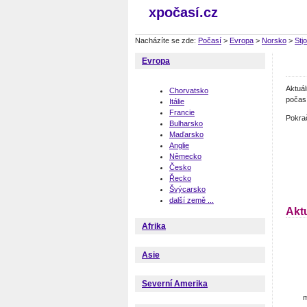
xpočasí.cz
Nacházíte se zde:
Počasí
>
Evropa
>
Norsko
>
Stj
Evropa
Aktuá
Chorvatsko
počasí
Itálie
Francie
Pokra
Bulharsko
Maďarsko
Anglie
Německo
Česko
Řecko
Švýcarsko
další země ...
Akt
Afrika
Asie
Severní Amerika
m