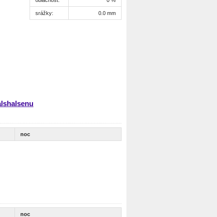
srážky:
0.0 mm
alshalsenu
noc
noc