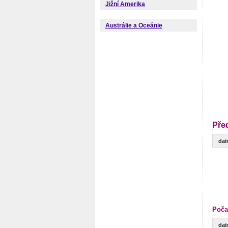
Jižní Amerika
Austrálie a Oceánie
Pře
da
Poča
da