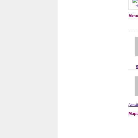
~
Aktu
S
Aktuál
Mapa