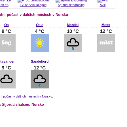
sen E6
F705: Selbuskogen
Stj~rdal B~tforening
Avik
ální počasí v dalších městech v Norsku
Os
Oslo
Mandal
Moss
9 °C
4 °C
10 °C
12 °C
tavanger
Sandefjord
9 °C
12 °C
ní počasí v dalších městech v Norsku
.
 Stjordalshalsen, Norsko