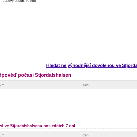
časový posun: +0 hod.
Hledat nejvýhodnější dovolenou ve Stjord
dpověď počasí Stjordalshalsen
tum
den
sí ve Stjordalshalsenu posledních 7 dní
tum
den