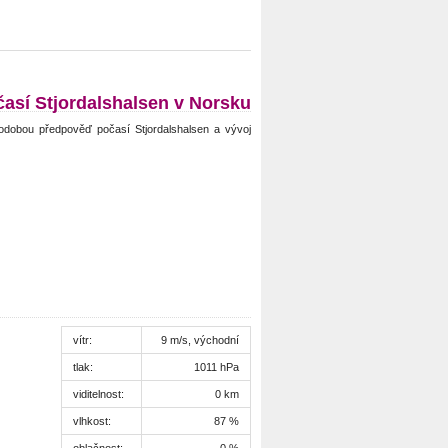
así Stjordalshalsen v Norsku
odobou předpověď počasí Stjordalshalsen a vývoj
vítr:
9 m/s, východní
tlak:
1011 hPa
viditelnost:
0 km
vlhkost:
87 %
oblačnost:
0 %