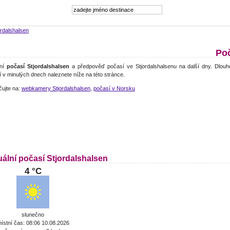
ordalshalsen
Poč
lní
počasí Stjordalshalsen
a předpověď počasí ve Stjordalshalsenu na další dny. Dlouh
 v minulých dnech naleznete níže na této stránce.
čujte na:
webkamery Stjordalshalsen
,
počasí v Norsku
uální počasí Stjordalshalsen
4 °C
slunečno
ístní čas: 08:06 10.08.2026