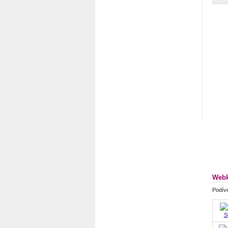
Webk
Podíve
S