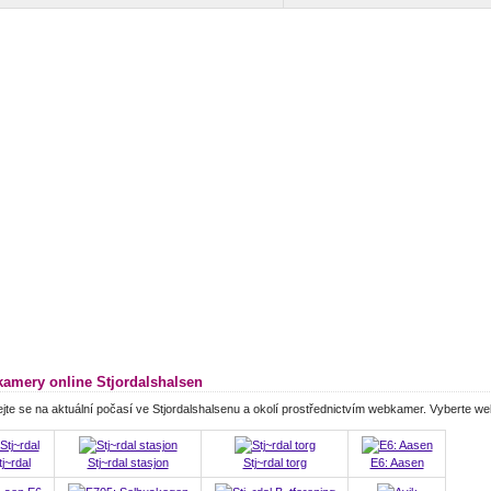
amery online Stjordalshalsen
jte se na aktuální počasí ve Stjordalshalsenu a okolí prostřednictvím webkamer. Vyberte w
tj~rdal
Stj~rdal stasjon
Stj~rdal torg
E6: Aasen