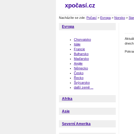
xpočasí.cz
Nacházíte se zde:
Počasí
>
Evropa
>
Norsko
>
Sta
Evropa
Aktuá
Chorvatsko
dnech 
Itálie
Francie
Pokra
Bulharsko
Maďarsko
Anglie
Německo
Česko
Řecko
Švýcarsko
další země ...
Afrika
Asie
Severní Amerika