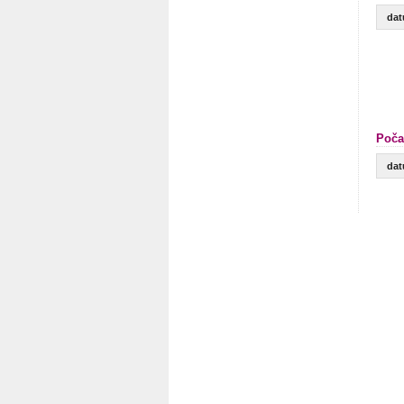
da
Poča
da