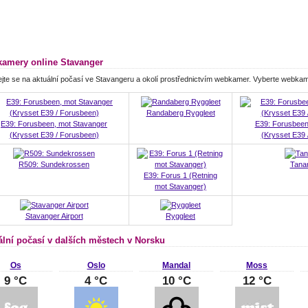
amery online Stavanger
jte se na aktuální počasí ve Stavangeru a okolí prostřednictvím webkamer. Vyberte webka
Randaberg Ryggleet
E39: Forusbeen, mot Stavanger
E39: Forusbeen
(Krysset E39 / Forusbeen)
(Krysset E39 
R509: Sundekrossen
Tana
E39: Forus 1 (Retning
mot Stavanger)
Stavanger Airport
Ryggleet
ální počasí v dalších městech v Norsku
Os
Oslo
Mandal
Moss
9 °C
4 °C
10 °C
12 °C