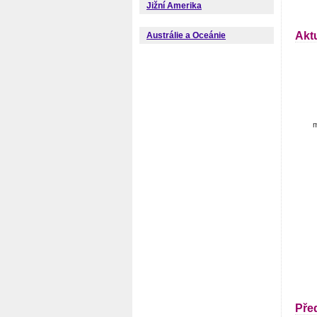
Jižní Amerika
Akt
Austrálie a Oceánie
m
Pře