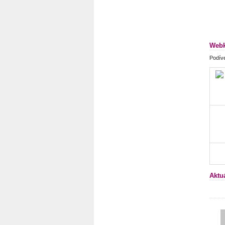
Webk
Podíve
Aktu