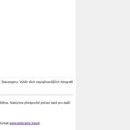
ve Stavangeru. Výběr těch nejzajímavějších fotografií
jištěna. Nabízíme předpověď počasí také pro další
kytuje
www.webcams.travel
.