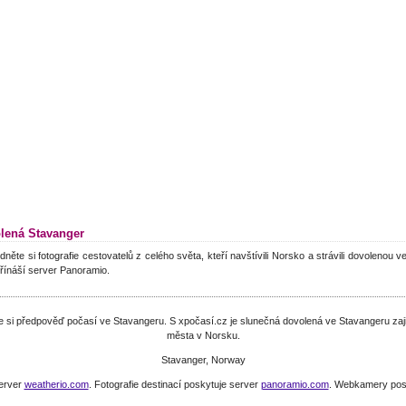
lená Stavanger
dněte si fotografie cestovatelů z celého světa, kteří navštívili Norsko a strávili dovolenou 
řínáší server Panoramio.
ěte si předpověď počasí ve Stavangeru. S xpočasí.cz je slunečná dovolená ve Stavangeru za
města v Norsku.
Stavanger, Norway
server
weatherio.com
. Fotografie destinací poskytuje server
panoramio.com
. Webkamery pos