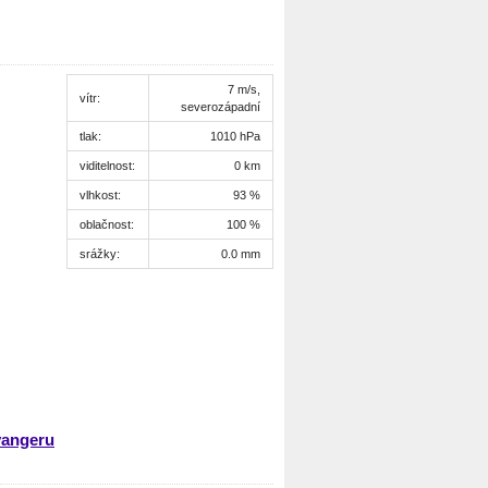
7 m/s,
vítr:
severozápadní
tlak:
1010 hPa
viditelnost:
0 km
vlhkost:
93 %
oblačnost:
100 %
srážky:
0.0 mm
vangeru