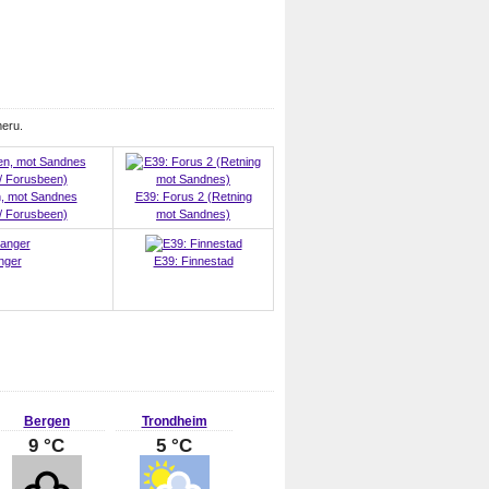
meru.
, mot Sandnes
E39: Forus 2 (Retning
/ Forusbeen)
mot Sandnes)
nger
E39: Finnestad
Bergen
Trondheim
9 °C
5 °C