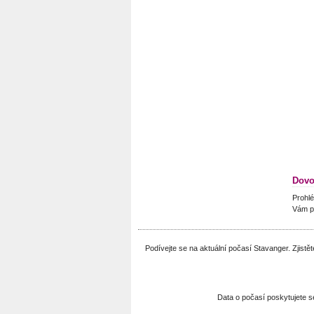
Dovo
Prohlé
Vám p
Podívejte se na aktuální počasí Stavanger. Zjist
Data o počasí poskytujete 