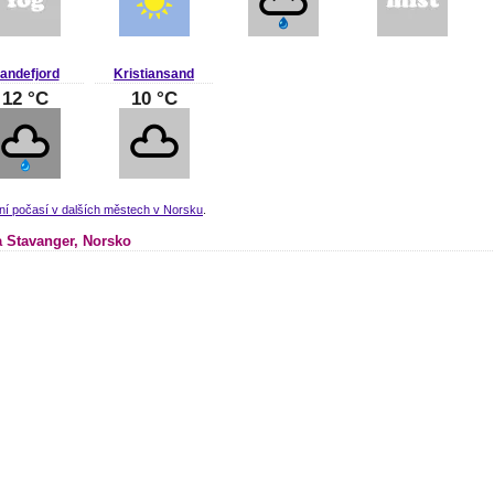
andefjord
Kristiansand
12 °C
10 °C
ní počasí v dalších městech v Norsku
.
 Stavanger, Norsko