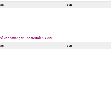
tum
den
sí ve Stavangeru posledních 7 dní
tum
den