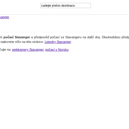
vanger
lní
počasí Stavanger
a předpověď počasí ve Stavangeru na další dny. Dlouhodobou předp
naleznete níže na této stránce.
Letenky Stavanger
.
čujte na:
webkamery Stavanger
,
počasí v Norsku