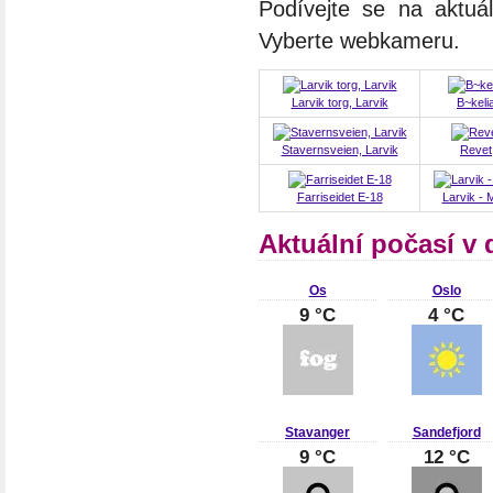
Podívejte se na aktuá
Vyberte webkameru.
Larvik torg, Larvik
B~keli
Stavernsveien, Larvik
Revet,
Farriseidet E-18
Larvik - M
Aktuální počasí v
Os
Oslo
9 °C
4 °C
Stavanger
Sandefjord
9 °C
12 °C