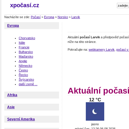
xpočasí.cz
Nacházíte se zde:
Počasí
>
Evropa
>
Norsko
>
Larvik
Evropa
Aktuální
počasí Larvik
a předpověď počasí 
Chorvatsko
níže na této stránce.
Itálie
Francie
Pokračujte na:
webkamery Larvik
,
počasí v
Bulharsko
Maďarsko
Anglie
Německo
Česko
Řecko
Švýcarsko
další země ...
Aktuální počasí
Afrika
12 °C
Asie
Severní Amerika
jasno
místní čas: 12:26 06.08.2026