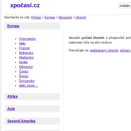
xpočasí.cz
Nacházíte se zde:
Počasí
>
Evropa
>
Nizozemí
>
Utrecht
Evropa
Aktuální
počasí Utrecht
a předpověď poča
Chorvatsko
naleznete níže na této stránce.
Itálie
Francie
Pokračujte na:
webkamery Utrecht
,
počasí 
Bulharsko
Maďarsko
Anglie
Německo
Česko
Řecko
Švýcarsko
další země ...
Afrika
Asie
Severní Amerika