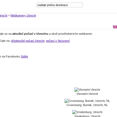
trecht
>
Webkamery Utrecht
W
ejte se na
aktuální počasí v Utrechtu
a okolí prostřednictvím webkamer.
čujte na:
předpověď počasí Utrecht
,
počasí v Nizozemí
jte na Facebooku
Sdílet
Vismarkt Utrecht
Groeneweg, Bunnik, Utrecht, NL
Vredenburg, Utrecht