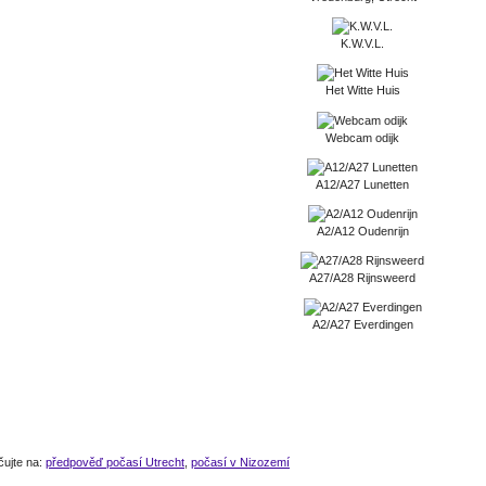
K.W.V.L.
Het Witte Huis
Webcam odijk
A12/A27 Lunetten
A2/A12 Oudenrijn
A27/A28 Rijnsweerd
A2/A27 Everdingen
čujte na:
předpověď počasí Utrecht
,
počasí v Nizozemí