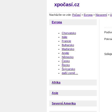
xpočasí.cz
Nacházíte se zde:
Počasí
>
Evropa
>
Nizozemí
>
U
Evropa
Podív
Chorvatsko
Itálie
Pokra
Francie
Bulharsko
Maďarsko
Anglie
Sdíle
Německo
Česko
Řecko
Švýcarsko
další země ...
Afrika
Asie
Severní Amerika