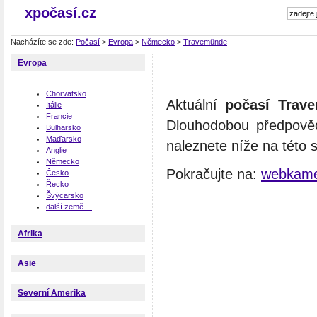
xpočasí.cz
Nacházíte se zde:
Počasí
>
Evropa
>
Německo
>
Travemünde
Evropa
Chorvatsko
Aktuální
počasí Trav
Itálie
Francie
Dlouhodobou předpově
Bulharsko
Maďarsko
naleznete níže na této 
Anglie
Německo
Pokračujte na:
webkame
Česko
Řecko
Švýcarsko
další země ...
Afrika
Asie
Severní Amerika