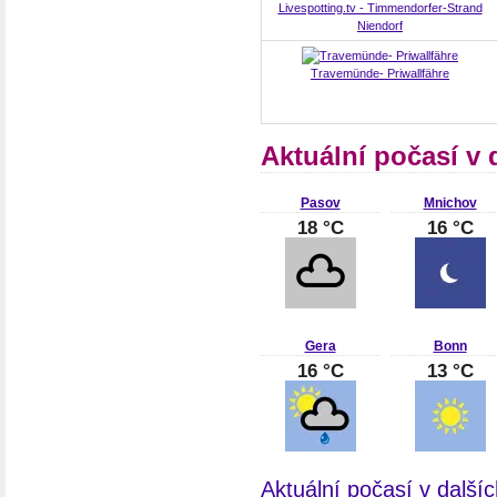
Livespotting.tv - Timmendorfer-Strand
Niendorf
Travemünde- Priwallfähre
Aktuální počasí v
Pasov
Mnichov
18 °C
16 °C
Gera
Bonn
16 °C
13 °C
Aktuální počasí v dalš