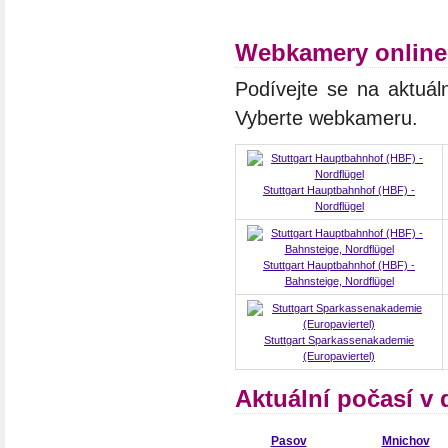
Webkamery online 
Podívejte se na aktuál
Vyberte webkameru.
Stuttgart Hauptbahnhof (HBF) -
Nordflügel
Stuttgart Hauptbahnhof (HBF) -
Bahnsteige, Nordflügel
Stuttgart Sparkassenakademie
(Europaviertel)
Aktuální počasí v
Pasov
Mnichov