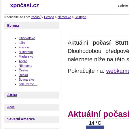
xpočasí.cz
Nacházíte se zde:
Počasí
>
Evropa
>
Německo
>
Stuttgart
Evropa
Chorvatsko
Aktuální
počasí Stutt
Itálie
Francie
Dlouhodobou předpově
Bulharsko
Maďarsko
naleznete níže na této 
Anglie
Německo
Pokračujte na:
webkamer
Česko
Řecko
Švýcarsko
další země ...
Afrika
Asie
Aktuální počasí
Severní Amerika
14 °C