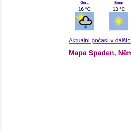
Gera
Bonn
16 °C
13 °C
Aktuální počasí v dalš
Mapa Spaden, Ně