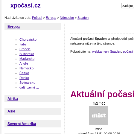
xpočasí.cz
Nacházíte se zde:
Počasí
>
Evropa
>
Německo
>
Spaden
Evropa
Aktuální
počasí Spaden
a předpověď poča
Chorvatsko
naleznete níže na této stránce.
Itálie
Francie
Pokračujte na:
webkamery Spaden
,
počasí
Bulharsko
Maďarsko
Anglie
Německo
Česko
Řecko
Švýcarsko
další země ...
Aktuální počas
Afrika
14 °C
Asie
Severní Amerika
mlha
místní čas: 13:51 09.08.2026