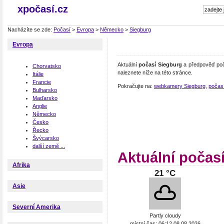
xpočasí.cz
Nacházíte se zde:
Počasí
>
Evropa
>
Německo
>
Siegburg
Evropa
Aktuální
počasí Siegburg
a předpověď poč
Chorvatsko
naleznete níže na této stránce.
Itálie
Francie
Pokračujte na:
webkamery Siegburg
,
počas
Bulharsko
Maďarsko
Anglie
Německo
Česko
Řecko
Švýcarsko
další země ...
Aktuální počas
Afrika
21 °C
Asie
Severní Amerika
Partly cloudy
místní čas: 06:12 08.08.2026