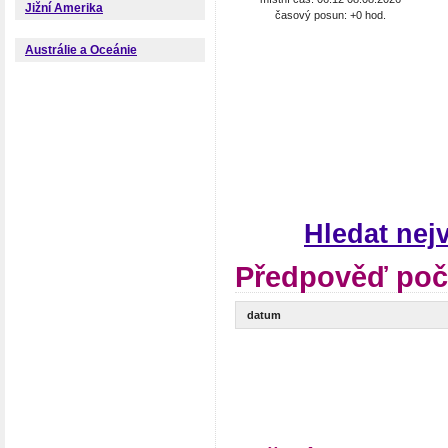
Jižní Amerika
časový posun: +0 hod.
Austrálie a Oceánie
Hledat nej
Předpověď poč
datum