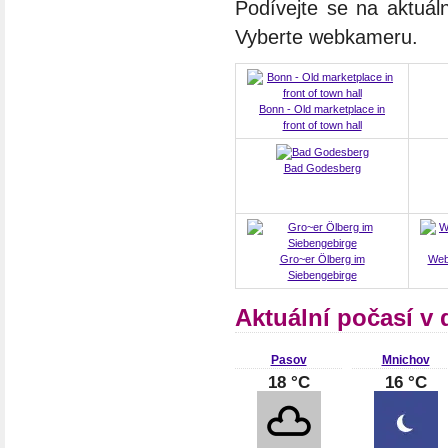
Podívejte se na aktuál
Vyberte webkameru.
Bonn - Old marketplace in
front of town hall
Bad Godesberg
Gro~er Ölberg im
Web
Siebengebirge
Aktuální počasí v
Pasov
Mnichov
18 °C
16 °C