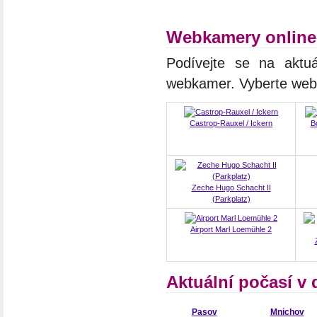
Webkamery online
Podívejte se na aktuá
webkamer. Vyberte we
Castrop-Rauxel / Ickern
B
Zeche Hugo Schacht II
(Parkplatz)
Airport Marl Loemühle 2
Aktuální počasí v
Pasov
Mnichov