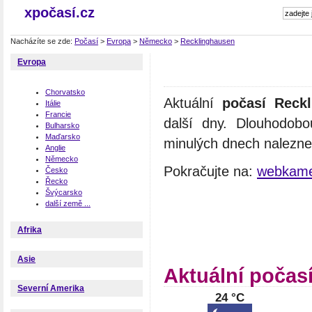
xpočasí.cz
Nacházíte se zde:
Počasí
>
Evropa
>
Německo
>
Recklinghausen
Evropa
Chorvatsko
Aktuální
počasí Reck
Itálie
Francie
další dny. Dlouhodob
Bulharsko
Maďarsko
minulých dnech naleznet
Anglie
Německo
Pokračujte na:
webkame
Česko
Řecko
Švýcarsko
další země ...
Afrika
Asie
Aktuální počas
Severní Amerika
24 °C