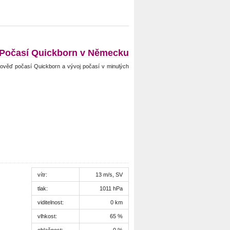
Počasí Quickborn v Německu
ověď počasí Quickborn a vývoj počasí v minulých
vítr:
13 m/s, SV
tlak:
1011 hPa
viditelnost:
0 km
vlhkost:
65 %
oblačnost:
0 %