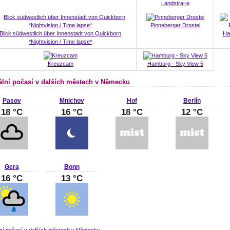
Landstra~e
Pinneberger Drostei
Blick südwestlich über Innenstadt von Quickborn
Ha
*Nightvision / Time lapse*
Kreuzcam
Hamburg - Sky View 5
ální počasí v dalších městech v Německu
Pasov
Mnichov
Hof
Berlín
18 °C
16 °C
18 °C
12 °C
Gera
Bonn
16 °C
13 °C
lní počasí v dalších městech v Německu
.