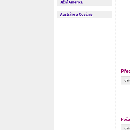
Jižní Amerika
Austrálie a Oceánie
Pře
da
Poča
da