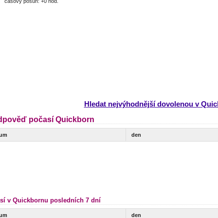
časový posun: +0 hod.
Hledat nejvýhodnější dovolenou v Qui
dpověď počasí Quickborn
tum
den
sí v Quickbornu posledních 7 dní
tum
den