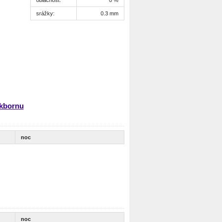
srážky:
0.3 mm
ckbornu
noc
noc