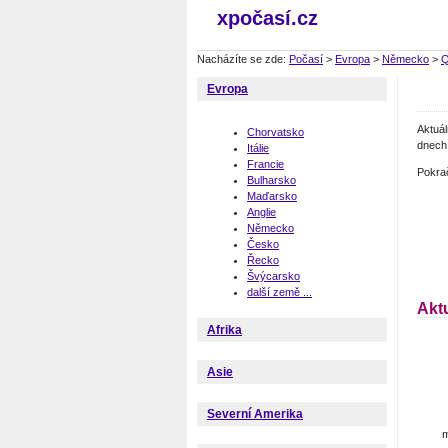
xpočasí.cz
Nacházíte se zde:
Počasí
>
Evropa
>
Německo
>
Q
Evropa
Aktuá
Chorvatsko
dnech 
Itálie
Francie
Pokra
Bulharsko
Maďarsko
Anglie
Německo
Česko
Řecko
Švýcarsko
další země ...
Akt
Afrika
Asie
Severní Amerika
m