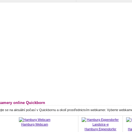
amery online Quickborn
jte se na aktuální počasí v Quickbornu a okolí prostřednictvím webkamer. Vyberte webkam
Hamburg Webcam
Hamburg Eppendorfer
Ha