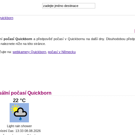
uickborn
lní
počasí Quickborn
a předpověď počasí v Quickbornu na další dny. Dlouhodobou předp
naleznete níže na této stránce.
čujte na:
webkamery Quickborn
,
počasí v Německu
uální počasí Quickborn
22 °C
Light rain shower
ístní čas: 13:33 08.08.2026