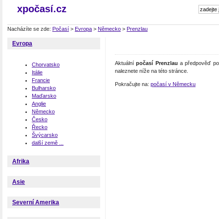
xpočasí.cz
Nacházíte se zde:
Počasí
>
Evropa
>
Německo
>
Prenzlau
Evropa
Aktuální
počasí Prenzlau
a předpověď poč
Chorvatsko
naleznete níže na této stránce.
Itálie
Francie
Pokračujte na:
počasí v Německu
Bulharsko
Maďarsko
Anglie
Německo
Česko
Řecko
Švýcarsko
další země ...
Afrika
Asie
Severní Amerika