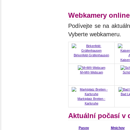
Webkamery online
Podívejte se na aktuál
Vyberte webkameru.
Birkenfeld-Gräfenhausen
Kaiser
M+M®-Webcam
Schö
Bad Li
Marktplatz Bretten -
Karlsruhe
Aktuální počasí v
Pasov
Mnichov