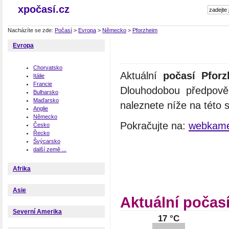
xpočasí.cz
Nacházíte se zde:
Počasí
>
Evropa
>
Německo
>
Pforzheim
Evropa
Chorvatsko
Aktuální
počasí Pfor
Itálie
Francie
Dlouhodobou předpově
Bulharsko
Maďarsko
naleznete níže na této 
Anglie
Německo
Pokračujte na:
webkame
Česko
Řecko
Švýcarsko
další země ...
Afrika
Asie
Aktuální počas
Severní Amerika
17 °C