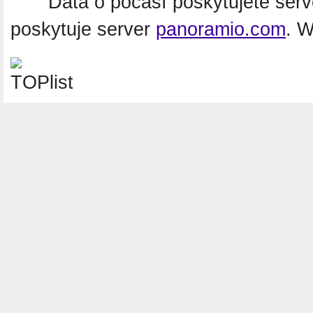
Data o počasí poskytujete ser
poskytuje server
panoramio.com
. 