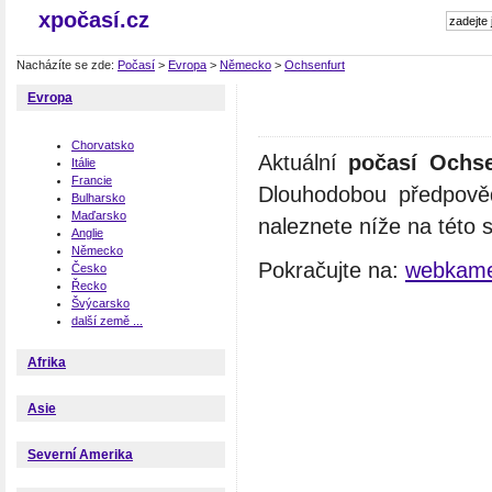
xpočasí.cz
Nacházíte se zde:
Počasí
>
Evropa
>
Německo
>
Ochsenfurt
Evropa
Chorvatsko
Aktuální
počasí Ochse
Itálie
Francie
Dlouhodobou předpově
Bulharsko
Maďarsko
naleznete níže na této 
Anglie
Německo
Pokračujte na:
webkame
Česko
Řecko
Švýcarsko
další země ...
Afrika
Asie
Severní Amerika