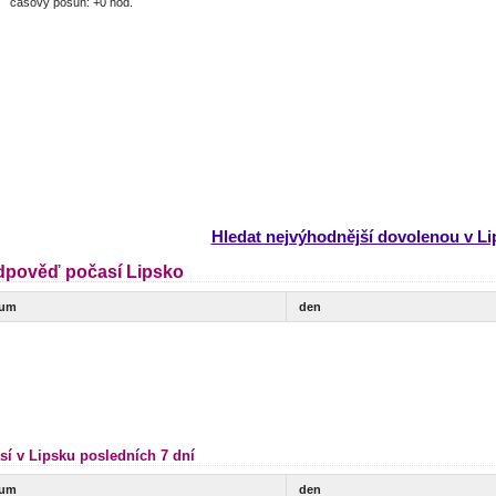
časový posun: +0 hod.
Hledat nejvýhodnější dovolenou v L
dpověď počasí Lipsko
tum
den
sí v Lipsku posledních 7 dní
tum
den