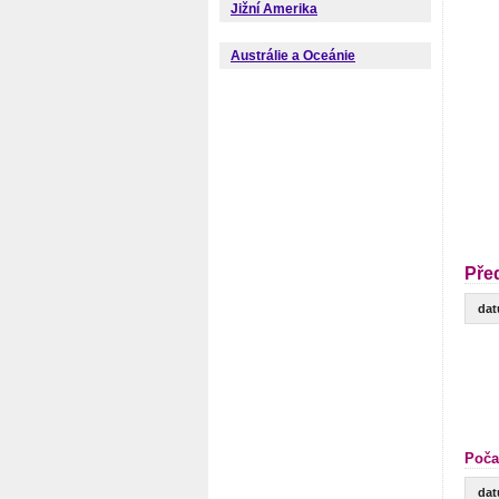
Jižní Amerika
Austrálie a Oceánie
Pře
da
Poča
da