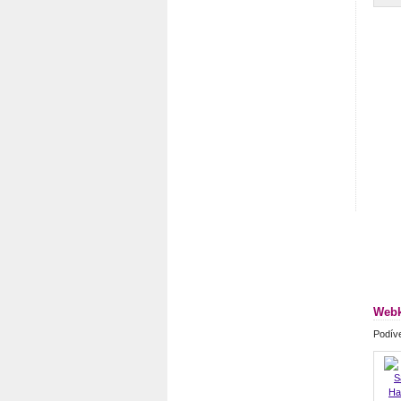
Webk
Podíve
Ha