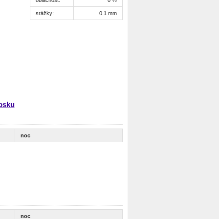
srážky:
0.1 mm
ipsku
noc
noc