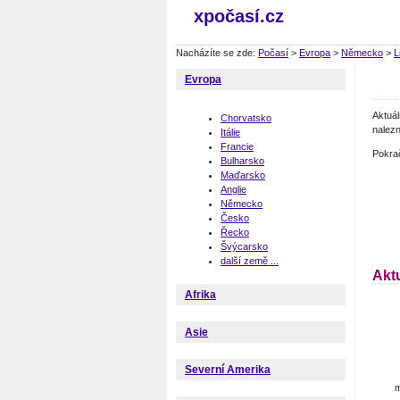
xpočasí.cz
Nacházíte se zde:
Počasí
>
Evropa
>
Německo
>
L
Evropa
Aktuá
Chorvatsko
nalezn
Itálie
Francie
Pokra
Bulharsko
Maďarsko
Anglie
Německo
Česko
Řecko
Švýcarsko
další země ...
Akt
Afrika
Asie
Severní Amerika
m