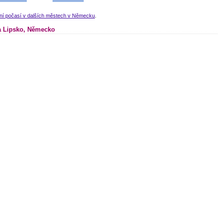
lní počasí v dalších městech v Německu
.
 Lipsko, Německo