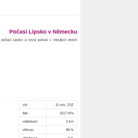
Počasí Lipsko v Německu
počasí Lipsko a vývoj počasí v minulých dnech
vítr:
11 m/s, ZSZ
tlak:
1017 hPa
viditelnost:
0 km
vlhkost:
88 %
oblačnost:
0 %