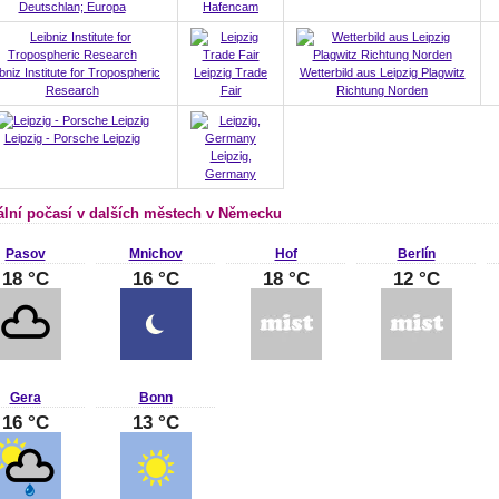
Deutschlan; Europa
Hafencam
bniz Institute for Tropospheric
Leipzig Trade
Wetterbild aus Leipzig Plagwitz
Research
Fair
Richtung Norden
Leipzig - Porsche Leipzig
Leipzig,
Germany
ální počasí v dalších městech v Německu
Pasov
Mnichov
Hof
Berlín
18 °C
16 °C
18 °C
12 °C
Gera
Bonn
16 °C
13 °C