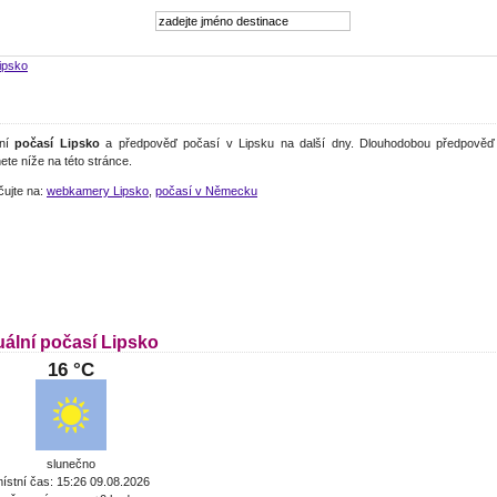
ipsko
lní
počasí Lipsko
a předpověď počasí v Lipsku na další dny. Dlouhodobou předpověď 
ete níže na této stránce.
čujte na:
webkamery Lipsko
,
počasí v Německu
uální počasí Lipsko
16 °C
slunečno
ístní čas: 15:26 09.08.2026