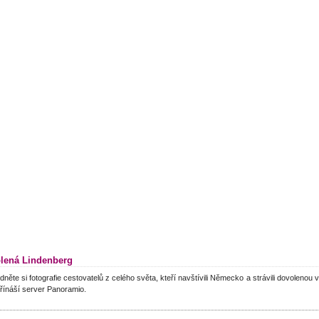
lená Lindenberg
dněte si fotografie cestovatelů z celého světa, kteří navštívili Německo a strávili dovolenou 
řínáší server Panoramio.