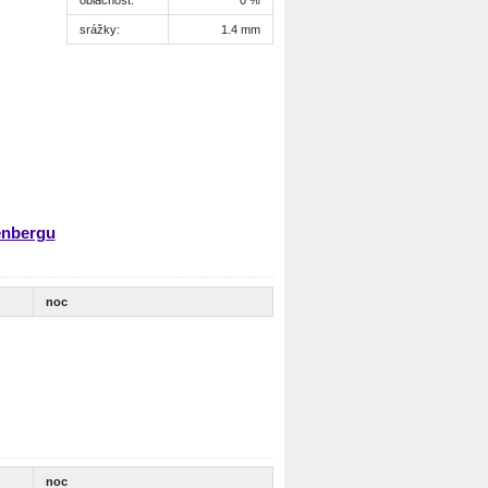
srážky:
1.4 mm
enbergu
noc
noc