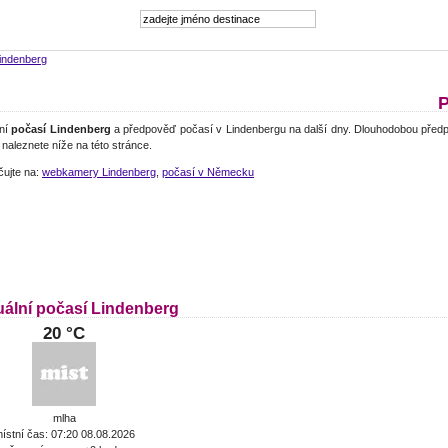
indenberg
P
lní
počasí Lindenberg
a předpověď počasí v Lindenbergu na další dny. Dlouhodobou předp
naleznete níže na této stránce.
čujte na:
webkamery Lindenberg
,
počasí v Německu
uální počasí Lindenberg
20 °C
mlha
ístní čas: 07:20 08.08.2026