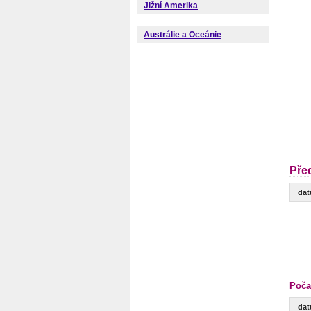
Jižní Amerika
Austrálie a Oceánie
Pře
da
Poča
da