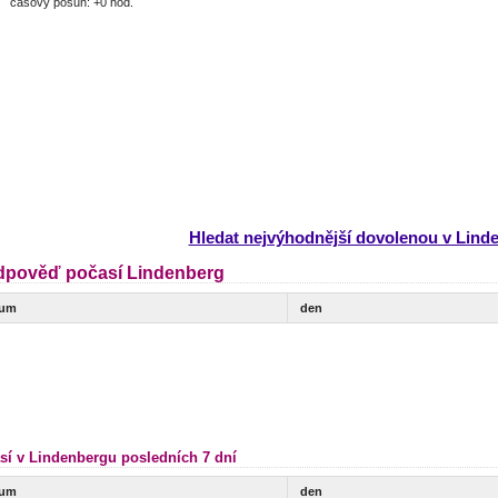
časový posun: +0 hod.
Hledat nejvýhodnější dovolenou v Lind
dpověď počasí Lindenberg
tum
den
sí v Lindenbergu posledních 7 dní
tum
den