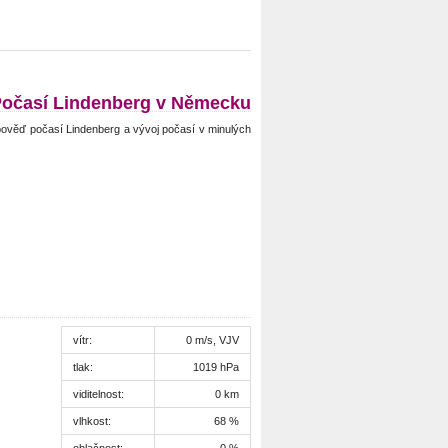
očasí Lindenberg v Německu
ověď počasí Lindenberg a vývoj počasí v minulých
vítr:
0 m/s, VJV
tlak:
1019 hPa
viditelnost:
0 km
vlhkost:
68 %
oblačnost:
0 %