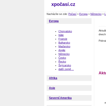
xpočasí.cz
Nacházíte se zde:
Počasí
>
Evropa
>
Německo
>
L
Evropa
Aktuá
Chorvatsko
dnech 
Itálie
Francie
Pokra
Bulharsko
Maďarsko
Anglie
Německo
Česko
Řecko
Švýcarsko
další země ...
Akt
Afrika
Asie
Severní Amerika
m