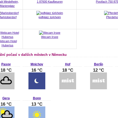
adt Mindelheim,
1 87600 Kaufbeuren
Postfach 750 87
Marienplatz
arktoberdorf
golfplatz türkheim
Pferdeho
Wecam Irsee
ebcam Hotel
Hubertus
ální počasí v dalších městech v Německu
Pasov
Mnichov
Hof
Berlín
18 °C
16 °C
18 °C
12 °C
Gera
Bonn
16 °C
13 °C