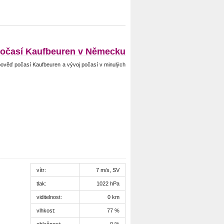
očasí Kaufbeuren v Německu
ověď počasí Kaufbeuren a vývoj počasí v minulých
vítr:
7 m/s, SV
tlak:
1022 hPa
viditelnost:
0 km
vlhkost:
77 %
oblačnost:
0 %