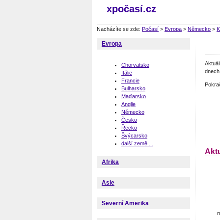
xpočasí.cz
Nacházíte se zde:
Počasí
>
Evropa
>
Německo
>
K
Evropa
Aktuá
Chorvatsko
dnech 
Itálie
Francie
Pokra
Bulharsko
Maďarsko
Anglie
Německo
Česko
Řecko
Švýcarsko
další země ...
Akt
Afrika
Asie
Severní Amerika
m