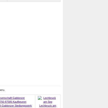
meru.
 Gablonzer Siedlungswerk
Lechbruck am