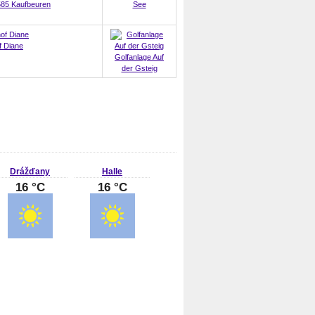
585 Kaufbeuren
See
f Diane
Golfanlage Auf
der Gsteig
Drážďany
Halle
16 °C
16 °C