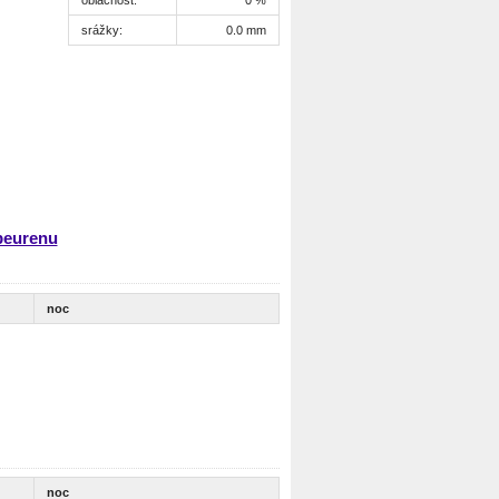
srážky:
0.0 mm
beurenu
noc
noc