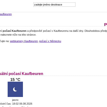
aufbeuren
P
lní
počasí Kaufbeuren
a předpověď počasí v Kaufbeurenu na další dny. Dlouhodobou předp
naleznete níže na této stránce.
čujte na:
webkamery Kaufbeuren
,
počasí v Německu
uální počasí Kaufbeuren
15 °C
jasno
ístní čas: 18:02 06.08.2026