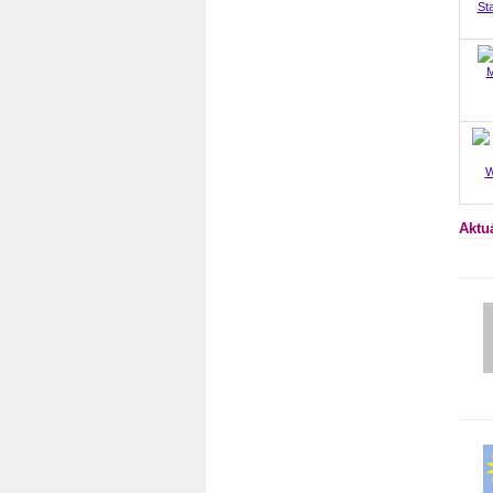
St
M
W
Aktu