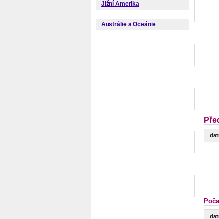
Jižní Amerika
Austrálie a Oceánie
Pře
da
Poča
da