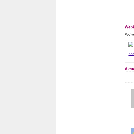
Webk
Podíve
Kas
Aktu