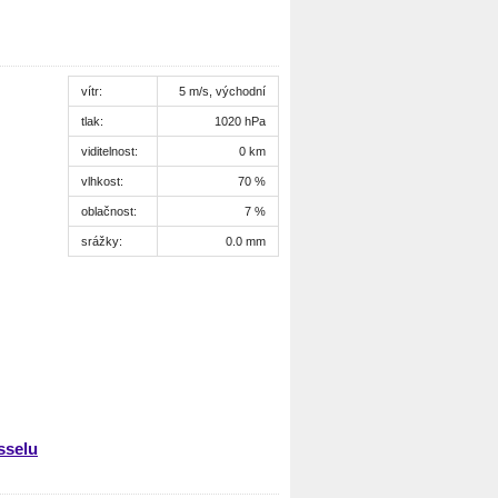
vítr:
5 m/s, východní
tlak:
1020 hPa
viditelnost:
0 km
vlhkost:
70 %
oblačnost:
7 %
srážky:
0.0 mm
sselu