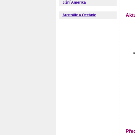
Jižní Amerika
Akt
Austrálie a Oceánie
m
Pře