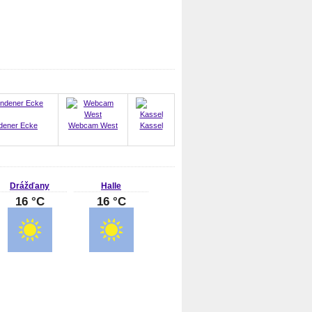
ndener Ecke
Webcam West
Kassel
Drážďany
Halle
16 °C
16 °C