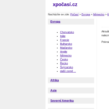
xpočasí.cz
Nacházíte se zde:
Počasí
>
Evropa
>
Německo
>
K
Evropa
Aktuá
Chorvatsko
nalezn
Itálie
Francie
Pokra
Bulharsko
Maďarsko
Anglie
Německo
Česko
Řecko
Švýcarsko
další země ...
Afrika
Asie
Severní Amerika