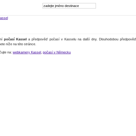
assel
lní
počasí Kassel
a předpověď počasí v Kasselu na další dny. Dlouhodobou předpověď
ete níže na této stránce.
čujte na:
webkamery Kassel
,
počasí v Německu