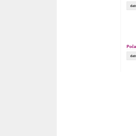
da
Poča
da