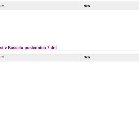
tum
den
sí v Kasselu posledních 7 dní
tum
den