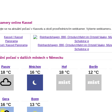
amery online Kassel
jte se na aktuální počasí v Kasselu a okolí prostřednictvím webkamer. Vyberte webkameru.
sel / Kassel Panorama
Reinhardshagen, B80, Ortsdurchfahrt im Ortsteil Vaake, Mü
Schulstra~e
ální počasí v dalších městech v Německu
Pasov
Mnichov
Hof
Berlín
18 °C
16 °C
18 °C
12 °C
Gera
Bonn
16 °C
13 °C