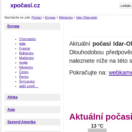
xpočasí.cz
Nacházíte se zde:
Počasí
>
Evropa
>
Německo
>
Idar-Oberstein
Evropa
Chorvatsko
Aktuální
počasí Idar-O
Itálie
Francie
Dlouhodobou předpověď
Bulharsko
Maďarsko
naleznete níže na této 
Anglie
Německo
Pokračujte na:
webkamer
Česko
Řecko
Švýcarsko
další země ...
Afrika
Asie
Aktuální počasí
Severní Amerika
13 °C