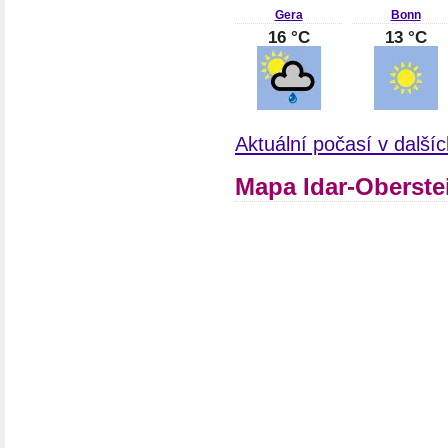
Gera
Bonn
16 °C
13 °C
Aktuální počasí v dalš
Mapa Idar-Oberst