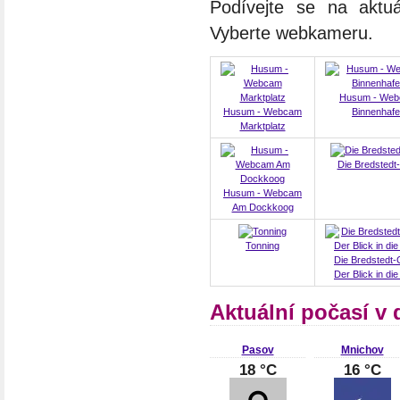
Podívejte se na aktu
Vyberte webkameru.
Husum - We
Husum - Webcam
Binnenhaf
Marktplatz
Die Bredsted
Husum - Webcam
Am Dockkoog
Tonning
Die Bredstedt-
Der Blick in di
Aktuální počasí v
Pasov
Mnichov
18 °C
16 °C