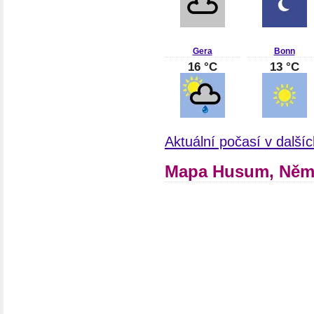
Gera
Bonn
16 °C
13 °C
Aktuální počasí v dalš
Mapa Husum, Něm