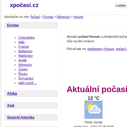
xpočasí.cz
Nacházíte se zde:
Počasí
>
Evropa
>
Německo
>
Husum
Evropa
Aktuální
počasí Husum
a předpověď počas
Chorvatsko
níže na této stránce.
Itálie
Francie
Pokračujte na:
webkamery Husum
,
počasí
Bulharsko
Maďarsko
Anglie
Německo
Česko
Řecko
Švýcarsko
další země ...
Aktuální poča
Afrika
13 °C
Asie
Severní Amerika
Partly cloudy
místní čas: 13:51 07.08.2026