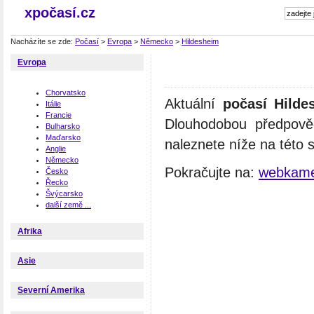
xpočasí.cz
Nacházíte se zde:
Počasí
>
Evropa
>
Německo
>
Hildesheim
Evropa
Chorvatsko
Aktuální
počasí Hilde
Itálie
Francie
Dlouhodobou předpově
Bulharsko
Maďarsko
naleznete níže na této 
Anglie
Německo
Pokračujte na:
webkame
Česko
Řecko
Švýcarsko
další země ...
Afrika
Asie
Severní Amerika