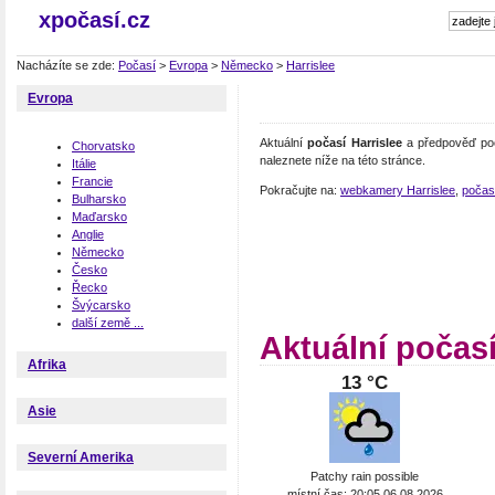
xpočasí.cz
Nacházíte se zde:
Počasí
>
Evropa
>
Německo
>
Harrislee
Evropa
Aktuální
počasí Harrislee
a předpověď poč
Chorvatsko
naleznete níže na této stránce.
Itálie
Francie
Pokračujte na:
webkamery Harrislee
,
počas
Bulharsko
Maďarsko
Anglie
Německo
Česko
Řecko
Švýcarsko
další země ...
Aktuální počasí
Afrika
13 °C
Asie
Severní Amerika
Patchy rain possible
místní čas: 20:05 06.08.2026