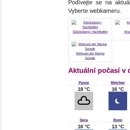
Podívejte se na aktuá
Vyberte webkameru.
Glücksburg / Yachthafen
Kru
Webcam der Marina
Sonwik
Aktuální počasí v
Pasov
Mnichov
18 °C
16 °C
Gera
Bonn
16 °C
13 °C