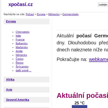
xpočasí.cz
Nacházíte se zde:
Počasí
>
Evropa
>
Německo
>
Germersheim
Evropa
Chorvatsko
Aktuální
počasí Germ
Itálie
Francie
dny. Dlouhodobou pře
Bulharsko
Maďarsko
dnech naleznete níže na
Anglie
Německo
Pokračujte na:
webkame
Česko
Řecko
Švýcarsko
další země ...
Afrika
Asie
Aktuální počas
Severní Amerika
25 °C