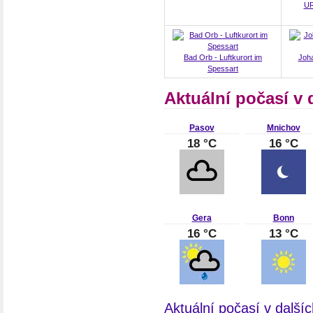
UR
Bad Orb - Luftkurort im
Joha
Spessart
Aktuální počasí v
Pasov
Mnichov
18 °C
16 °C
Gera
Bonn
16 °C
13 °C
Aktuální počasí v dalš