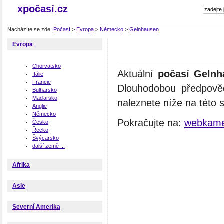
xpočasí.cz
Nacházíte se zde:
Počasí
>
Evropa
>
Německo
>
Gelnhausen
Evropa
Chorvatsko
Aktuální
počasí Gelnh
Itálie
Francie
Dlouhodobou předpově
Bulharsko
Maďarsko
naleznete níže na této 
Anglie
Německo
Pokračujte na:
webkame
Česko
Řecko
Švýcarsko
další země ...
Afrika
Asie
Severní Amerika