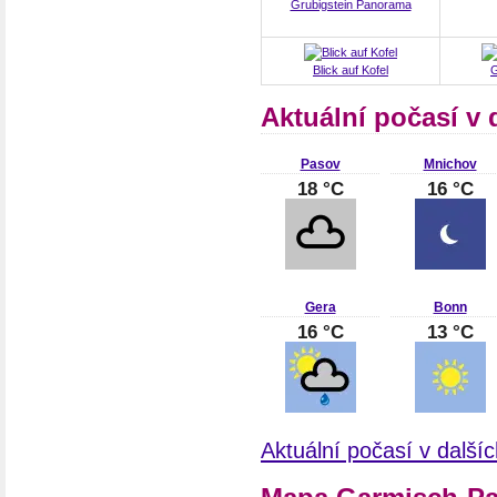
Grubigstein Panorama
Blick auf Kofel
G
Aktuální počasí v
Pasov
Mnichov
18 °C
16 °C
Gera
Bonn
16 °C
13 °C
Aktuální počasí v dalš