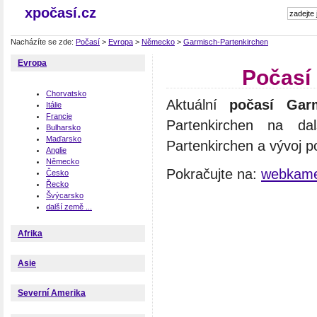
xpočasí.cz
Nacházíte se zde:
Počasí
>
Evropa
>
Německo
>
Garmisch-Partenkirchen
Evropa
Počasí
Chorvatsko
Aktuální
počasí Garm
Itálie
Francie
Partenkirchen na da
Bulharsko
Maďarsko
Partenkirchen a vývoj p
Anglie
Německo
Pokračujte na:
webkame
Česko
Řecko
Švýcarsko
další země ...
Afrika
Asie
Severní Amerika