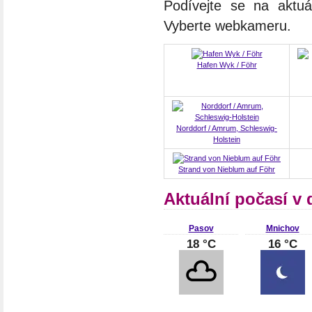
Podívejte se na aktuá
Vyberte webkameru.
Hafen Wyk / Föhr
Norddorf / Amrum, Schleswig-
Holstein
Strand von Nieblum auf Föhr
Aktuální počasí v
Pasov
Mnichov
18 °C
16 °C