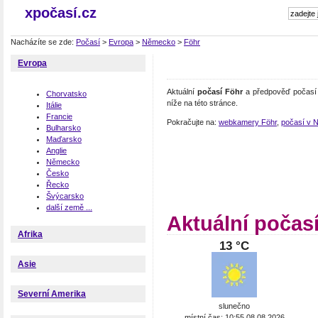
xpočasí.cz
Nacházíte se zde:
Počasí
>
Evropa
>
Německo
>
Föhr
Evropa
Aktuální
počasí Föhr
a předpověď počasí 
Chorvatsko
níže na této stránce.
Itálie
Francie
Pokračujte na:
webkamery Föhr
,
počasí v 
Bulharsko
Maďarsko
Anglie
Německo
Česko
Řecko
Švýcarsko
další země ...
Aktuální počas
Afrika
13 °C
Asie
Severní Amerika
slunečno
místní čas: 10:55 08.08.2026