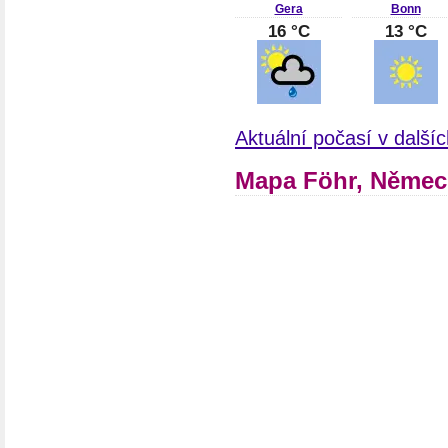
Gera
Bonn
16 °C
13 °C
Aktuální počasí v dalš
Mapa Föhr, Něme