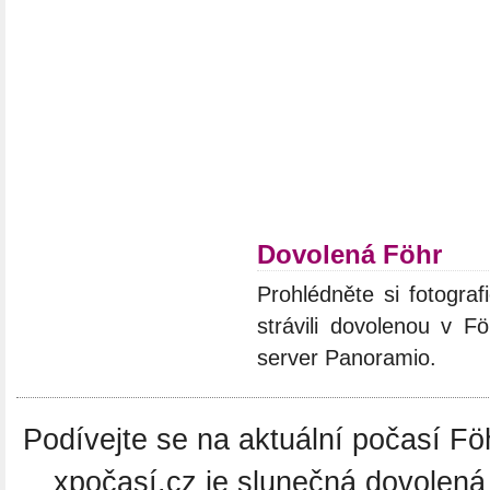
Dovolená Föhr
Prohlédněte si fotograf
strávili dovolenou v F
server Panoramio.
Podívejte se na aktuální počasí Föh
xpočasí.cz je slunečná dovolená