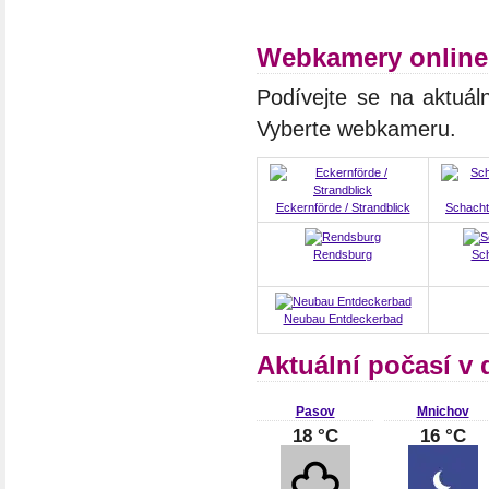
Webkamery online
Podívejte se na aktuál
Vyberte webkameru.
Eckernförde / Strandblick
Schacht-
Rendsburg
Sch
Neubau Entdeckerbad
Aktuální počasí v
Pasov
Mnichov
18 °C
16 °C