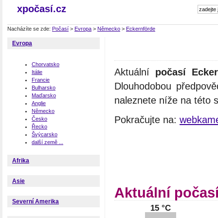
xpočasí.cz
Nacházíte se zde:
Počasí
>
Evropa
>
Německo
>
Eckernförde
Evropa
Chorvatsko
Aktuální
počasí Ecker
Itálie
Francie
Dlouhodobou předpověď
Bulharsko
Maďarsko
naleznete níže na této 
Anglie
Německo
Pokračujte na:
webkame
Česko
Řecko
Švýcarsko
další země ...
Afrika
Asie
Aktuální počas
Severní Amerika
15 °C