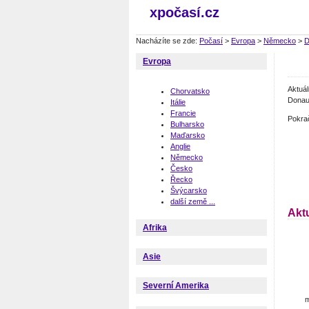
xpočasí.cz
Nacházíte se zde:
Počasí
>
Evropa
>
Německo
>
D
Evropa
Aktuá
Chorvatsko
Donaue
Itálie
Francie
Pokra
Bulharsko
Maďarsko
Anglie
Německo
Česko
Řecko
Švýcarsko
další země ...
Akt
Afrika
Asie
Severní Amerika
m