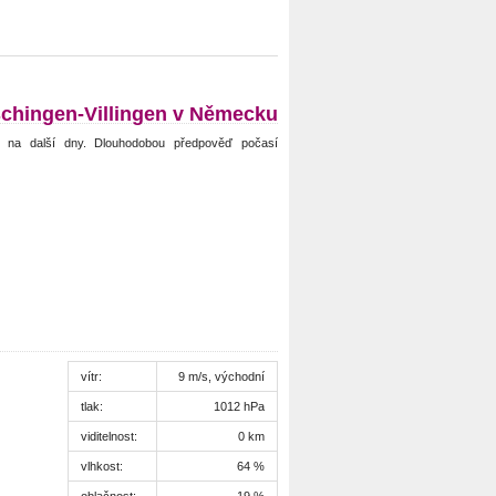
chingen-Villingen v Německu
n na další dny. Dlouhodobou předpověď počasí
vítr:
9 m/s, východní
tlak:
1012 hPa
viditelnost:
0 km
vlhkost:
64 %
oblačnost:
19 %