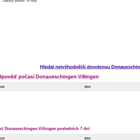
časový posun: +0 hod.
Hledat nejvýhodnější dovolenou Donaueschin
dpověď počasí Donaueschingen-Villingen
tum
den
sí Donaueschingen-Villingen posledních 7 dní
tum
den