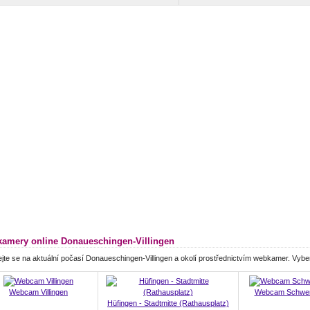
amery online Donaueschingen-Villingen
jte se na aktuální počasí Donaueschingen-Villingen a okolí prostřednictvím webkamer. Vyb
Webcam Villingen
Webcam Schwen
Hüfingen - Stadtmitte (Rathausplatz)