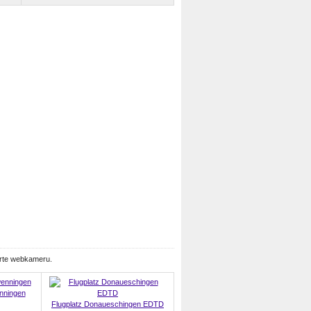
erte webkameru.
ningen
Flugplatz Donaueschingen EDTD