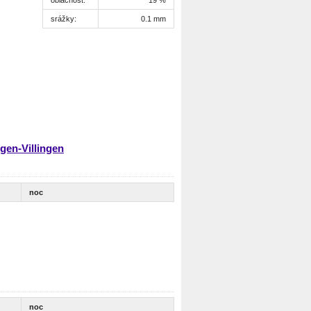
srážky:
0.1 mm
gen-Villingen
noc
noc