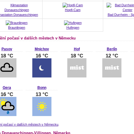
Hopfi-Cam
mastation Donaueschingen
Bad Durrheim - S
Braunlingen
Hufingen
ální počasí v dalších městech v Německu
Pasov
Mnichov
Hof
Berlín
18 °C
16 °C
18 °C
12 °C
Gera
Bonn
16 °C
13 °C
lní počasí v dalších městech v Německu
.
 Donaueschingen-Villingen, Německo