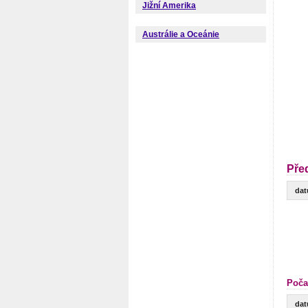
Jižní Amerika
Austrálie a Oceánie
Pře
da
Poča
da