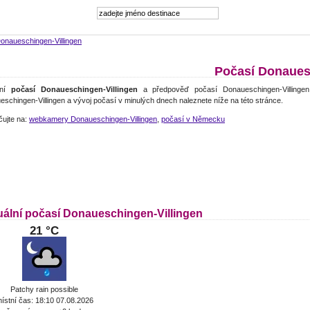
onaueschingen-Villingen
Počasí Donaues
lní
počasí Donaueschingen-Villingen
a předpověď počasí Donaueschingen-Villinge
schingen-Villingen a vývoj počasí v minulých dnech naleznete níže na této stránce.
čujte na:
webkamery Donaueschingen-Villingen
,
počasí v Německu
uální počasí Donaueschingen-Villingen
21 °C
Patchy rain possible
ístní čas: 18:10 07.08.2026