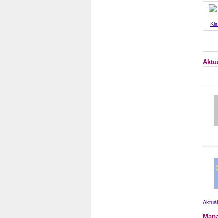
Kli
Aktu
Aktuá
Mapa