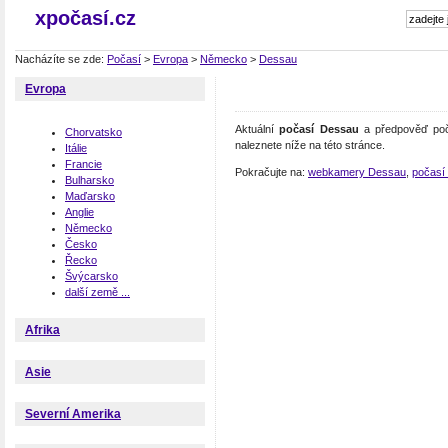
xpočasí.cz
Nacházíte se zde:
Počasí
>
Evropa
>
Německo
>
Dessau
Evropa
Aktuální
počasí Dessau
a předpověď poč
Chorvatsko
naleznete níže na této stránce.
Itálie
Francie
Pokračujte na:
webkamery Dessau
,
počasí
Bulharsko
Maďarsko
Anglie
Německo
Česko
Řecko
Švýcarsko
další země ...
Afrika
Asie
Severní Amerika