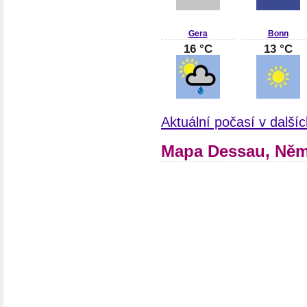
Gera
Bonn
16 °C
13 °C
Aktuální počasí v dalš
Mapa Dessau, Ně