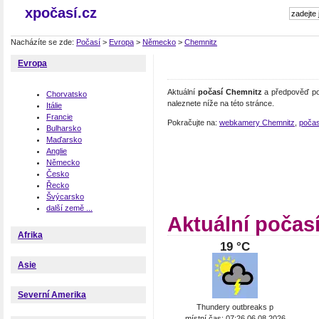
xpočasí.cz
Nacházíte se zde:
Počasí
>
Evropa
>
Německo
>
Chemnitz
Evropa
Aktuální
počasí Chemnitz
a předpověď po
Chorvatsko
naleznete níže na této stránce.
Itálie
Francie
Pokračujte na:
webkamery Chemnitz
,
poča
Bulharsko
Maďarsko
Anglie
Německo
Česko
Řecko
Švýcarsko
další země ...
Aktuální počas
Afrika
19 °C
Asie
Severní Amerika
Thundery outbreaks p
místní čas: 07:26 06.08.2026