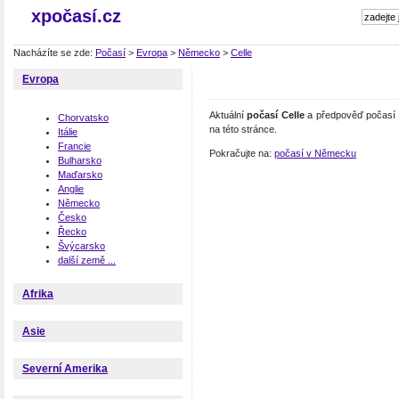
xpočasí.cz
Nacházíte se zde:
Počasí
>
Evropa
>
Německo
>
Celle
Evropa
Aktuální
počasí Celle
a předpověď počasí C
Chorvatsko
na této stránce.
Itálie
Francie
Pokračujte na:
počasí v Německu
Bulharsko
Maďarsko
Anglie
Německo
Česko
Řecko
Švýcarsko
další země ...
Afrika
Asie
Severní Amerika