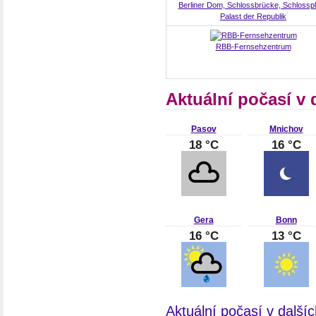
Berliner Dom, Schlossbrücke, Schlosspl
Palast der Republik
RBB-Fernsehzentrum
Aktuální počasí v
Pasov
Mnichov
18 °C
16 °C
Gera
Bonn
16 °C
13 °C
Aktuální počasí v dalš