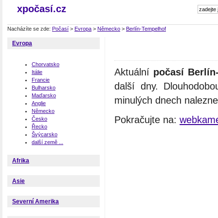
xpočasí.cz
Nacházíte se zde:
Počasí
>
Evropa
>
Německo
>
Berlín-Tempelhof
Evropa
Chorvatsko
Aktuální
počasí Berlín
Itálie
Francie
další dny. Dlouhodobo
Bulharsko
Maďarsko
minulých dnech naleznet
Anglie
Německo
Pokračujte na:
webkame
Česko
Řecko
Švýcarsko
další země ...
Afrika
Asie
Severní Amerika