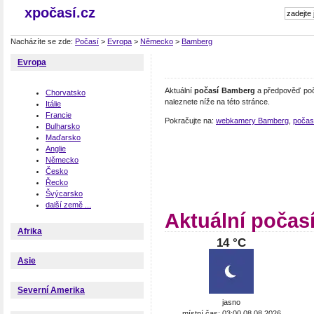
xpočasí.cz
Nacházíte se zde:
Počasí
>
Evropa
>
Německo
>
Bamberg
Evropa
Aktuální
počasí Bamberg
a předpověď poč
Chorvatsko
naleznete níže na této stránce.
Itálie
Francie
Pokračujte na:
webkamery Bamberg
,
počas
Bulharsko
Maďarsko
Anglie
Německo
Česko
Řecko
Švýcarsko
další země ...
Aktuální počas
Afrika
14 °C
Asie
Severní Amerika
jasno
místní čas: 03:00 08.08.2026