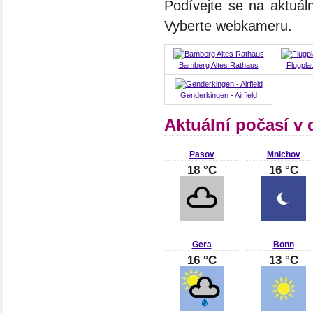
Podívejte se na aktuál
Vyberte webkameru.
Bamberg Altes Rathaus
Flugpla
Genderkingen - Airfield
Aktuální počasí v
Pasov
Mnichov
18 °C
16 °C
Gera
Bonn
16 °C
13 °C