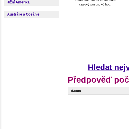
Jižní Amerika
časový posun: +0 hod.
Austrálie a Oceánie
Hledat ne
Předpověď poč
datum