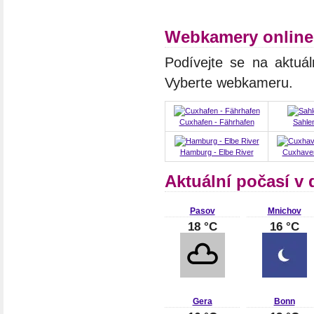
Webkamery online
Podívejte se na aktuál
Vyberte webkameru.
Cuxhafen - Fährhafen
Sahle
Hamburg - Elbe River
Cuxhave
Aktuální počasí v
Pasov
Mnichov
18 °C
16 °C
Gera
Bonn