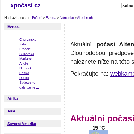
xpočasí.cz
Nacházíte se zde:
Počasí
>
Evropa
>
Německo
>
Altenbruch
Evropa
Chorvatsko
Aktuální
počasí Alte
Itálie
Francie
Dlouhodobou předpově
Bulharsko
Maďarsko
naleznete níže na této 
Anglie
Německo
Pokračujte na:
webkame
Česko
Řecko
Švýcarsko
další země ...
Afrika
Asie
Aktuální počas
Severní Amerika
15 °C