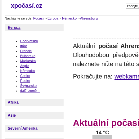
xpočasí.cz
Nacházíte se zde:
Počasí
>
Evropa
>
Německo
>
Ahrensburg
Evropa
Chorvatsko
Aktuální
počasí Ahren
Itálie
Francie
Dlouhodobou předpově
Bulharsko
Maďarsko
naleznete níže na této 
Anglie
Německo
Pokračujte na:
webkame
Česko
Řecko
Švýcarsko
další země ...
Afrika
Asie
Aktuální počas
Severní Amerika
14 °C